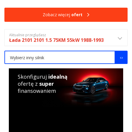
Zobacz więcej
ofert
Aktualnie przeglądasz
Łada 2101 2101 1.5 75KM 55kW 1988-1993
Wybierz inny silnik
Skonfiguruj
idealną
ofertę z
super
finansowaniem