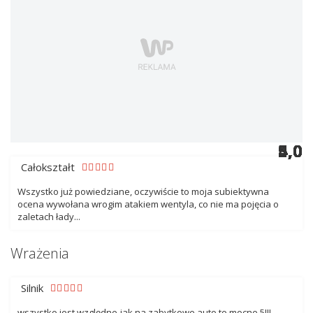
5,0
5,0
5,0
4,0
5,0
5,0
5,0
5,0
4,0
5,0
5,0
5,0
5,0
Całokształt
Wszystko już powiedziane, oczywiście to moja subiektywna
ocena wywołana wrogim atakiem wentyla, co nie ma pojęcia o
zaletach łady...
Wrażenia
Silnik
wszystko jest względne-jak na zabytkowe auto to mocne 5!!!