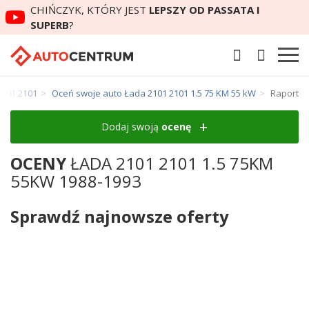
CHIŃCZYK, KTÓRY JEST
LEPSZY OD PASSATA I
SUPERB
?
2101 2101
Oceń swoje auto Łada 2101 2101 1.5 75 KM 55 kW
Raport
Dodaj swoją
ocenę
OCENY
ŁADA 2101 2101 1.5 75KM
55KW 1988-1993
Sprawdź najnowsze oferty