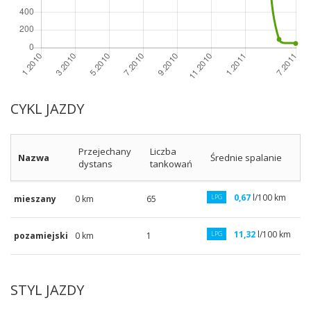
CYKL JAZDY
Przejechany
Liczba
Nazwa
Średnie spalanie
dystans
tankowań
0,67
l/100 km
LPG
mieszany
0 km
65
11,32
l/100 km
LPG
pozamiejski
0 km
1
STYL JAZDY