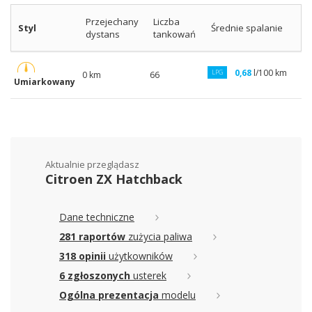
Przejechany
Liczba
Styl
Średnie spalanie
dystans
tankowań
0,68
l/100 km
LPG
0 km
66
Umiarkowany
Aktualnie przeglądasz
Citroen ZX Hatchback
Dane techniczne
281 raportów
zużycia paliwa
318 opinii
użytkowników
6 zgłoszonych
usterek
Ogólna prezentacja
modelu