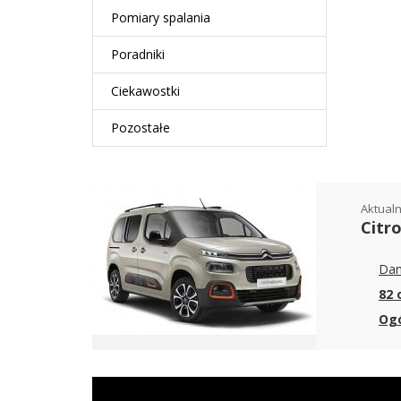
Pomiary spalania
Poradniki
Ciekawostki
Pozostałe
Aktualn
Citr
Dan
82 
Ogó