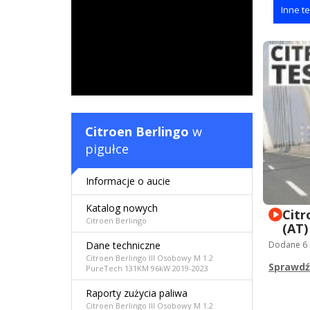
Inne te
Citroen Berlingo
w
pigułce
Informacje o aucie
Katalog nowych
Citr
Citroen Berlingo
(AT)
Dane techniczne
Dodane
6
Citroen Berlingo III Osobowy M 1.2
Sprawdź 
PureTech 131KM 96kW 2019-2023
Raporty zużycia paliwa
Citroen Berlingo III Osobowy M 1.2