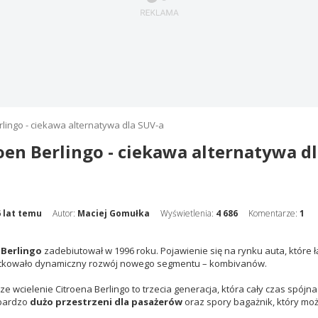
rlingo - ciekawa alternatywa dla SUV-a
oen Berlingo - ciekawa alternatywa d
6 lat temu
Autor:
Maciej Gomułka
Wyświetlenia:
4 686
Komentarze:
1
 Berlingo
zadebiutował w 1996 roku. Pojawienie się na rynku auta, które
tkowało dynamiczny rozwój nowego segmentu – kombivanów.
e wcielenie Citroena Berlingo to trzecia generacja, która cały czas spój
 bardzo
dużo przestrzeni dla pasażerów
oraz spory bagażnik, który moż