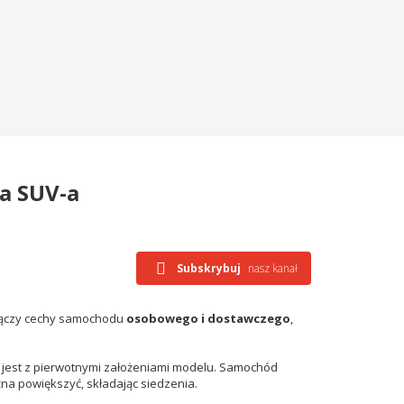
la SUV-a
Subskrybuj
nasz kanał
 łączy cechy samochodu
osobowego i dostawczego
,
na jest z pierwotnymi założeniami modelu. Samochód
na powiększyć, składając siedzenia.