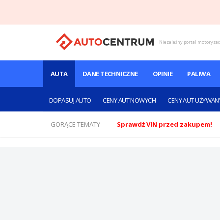
Niezależny portal motoryza
AUTA
DANE TECHNICZNE
OPINIE
PALIWA
DOPASUJ AUTO
CENY AUT NOWYCH
CENY AUT UŻYWAN
GORĄCE TEMATY
Sprawdź VIN przed zakupem!