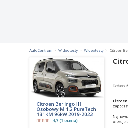
AutoCentrum
Wideotesty
Wideotesty
Citroen Be
Citr
Dodano:
Citroen
Citroen Berlingo III
zapoczą
Osobowy M 1.2 PureTech
131KM 96kW 2019-2023
Najnowsz
4,7 (1 ocena)
oferuje