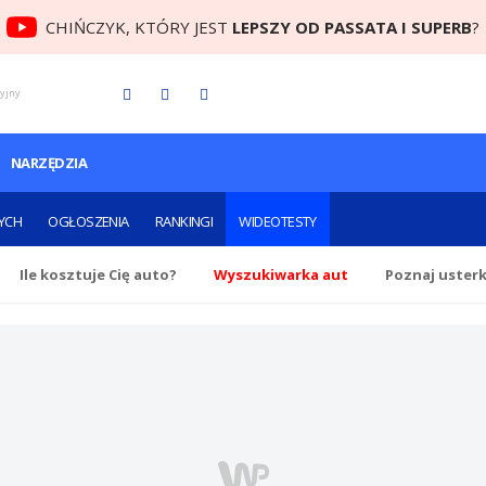
CHIŃCZYK, KTÓRY JEST
LEPSZY OD PASSATA I SUPERB
?
cyjny
NARZĘDZIA
YCH
OGŁOSZENIA
RANKINGI
WIDEOTESTY
Ile
kosztuje Cię
auto?
Wyszukiwarka aut
Poznaj uster