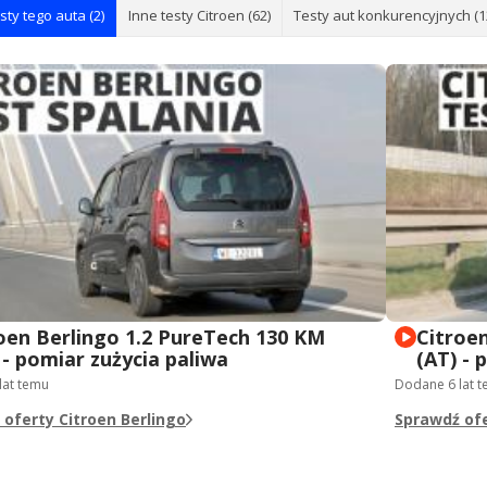
sty tego auta (2)
Inne testy Citroen (62)
Testy aut konkurencyjnych (1
oen Berlingo 1.2 PureTech 130 KM
Citroe
 - pomiar zużycia paliwa
(AT) - 
 lat temu
Dodane
6 lat 
oferty Citroen Berlingo
Sprawdź ofe