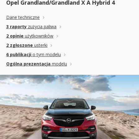
Opel Grandland/Grandland X A Hybrid 4
Dane techniczne
3 raporty
zużycia paliwa
2 opinie
użytkowników
2 zgłoszone
usterki
6 publikacji
o tym modelu
Ogólna prezentacja
modelu