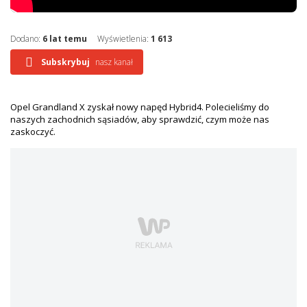
Dodano:
6 lat temu
Wyświetlenia:
1 613
Subskrybuj
nasz kanał
Opel Grandland X zyskał nowy napęd Hybrid4. Polecieliśmy do
naszych zachodnich sąsiadów, aby sprawdzić, czym może nas
zaskoczyć.