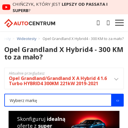
CHIŃCZYK, KTÓRY JEST
LEPSZY OD PASSATA I
SUPERB
?
otesty
Wideotesty
Opel Grandland X Hybrid4 - 300 KM to za mało?
Opel Grandland X Hybrid4 - 300 KM
to za mało?
Aktualnie przeglądasz
Opel Grandland/Grandland X A Hybrid 4 1.6
Turbo HYBRID4 300KM 221kW 2019-2021
Wybierz markę
Skonfiguruj
idealną
ofertę z
super