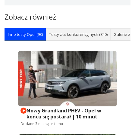
Zobacz również
Inne testy Opel (93)
Testy aut konkurencyjnych (840)
Galerie zdję
Nowy Grandland PHEV - Opel w
końcu się postarał | 10 minut
Dodane
3 miesiące temu