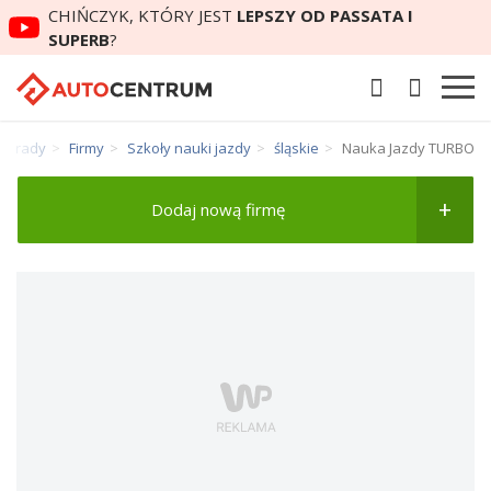
CHIŃCZYK, KTÓRY JEST
LEPSZY OD PASSATA I
SUPERB
?
Porady
Firmy
Szkoły nauki jazdy
śląskie
Nauka Jazdy TURBO
Dodaj nową firmę