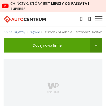
CHIŃCZYK, KTÓRY JEST
LEPSZY OD PASSATA I
SUPERB
?
Szkoły nauki jazdy
śląskie
Ośrodek Szkolenia Kierowców"JOANNA"
Dodaj nową firmę