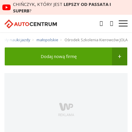
CHIŃCZYK, KTÓRY JEST
LEPSZY OD PASSATA I
SUPERB
?
zkoły nauki jazdy
małopolskie
Ośrodek Szkolenia Kierowców JOLA
Dodaj nową firmę