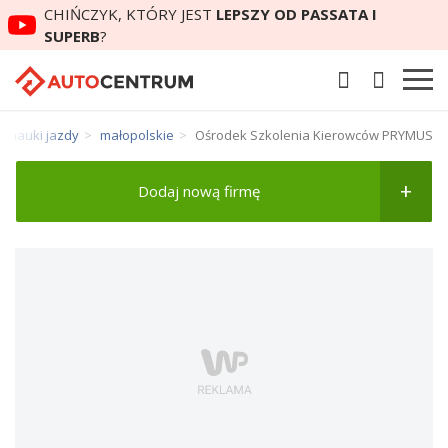
CHIŃCZYK, KTÓRY JEST
LEPSZY OD PASSATA I
SUPERB
?
y nauki jazdy
małopolskie
Ośrodek Szkolenia Kierowców PRYMUS
Dodaj nową firmę