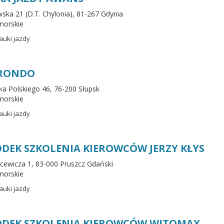
wska 21 (D.T. Chylonia), 81-267 Gdynia
morskie
auki jazdy
 RONDO
ska Polskiego 46, 76-200 Słupsk
morskie
auki jazdy
DEK SZKOLENIA KIEROWCÓW JERZY KŁYS
mcewicza 1, 83-000 Pruszcz Gdański
morskie
auki jazdy
DEK SZKOLENIA KIEROWCÓW WITOMAX