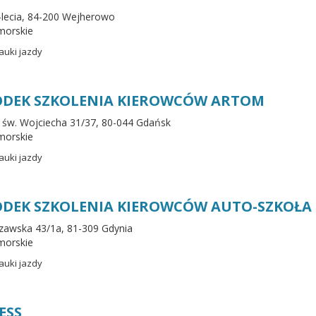
0-lecia, 84-200 Wejherowo
morskie
auki jazdy
DEK SZKOLENIA KIEROWCÓW ARTOM
kt św. Wojciecha 31/37, 80-044 Gdańsk
morskie
auki jazdy
DEK SZKOLENIA KIEROWCÓW AUTO-SZKOŁA SP
szawska 43/1a, 81-309 Gdynia
morskie
auki jazdy
ESS