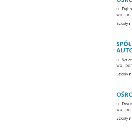
ul. Dąb
woj. po
Szkoły n
SPÓ
AUT
ul. Szc
woj. po
Szkoły n
OŚRO
ul. Dwo
woj. po
Szkoły n