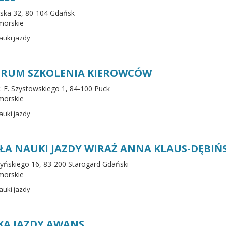
tuska 32, 80-104 Gdańsk
morskie
auki jazdy
RUM SZKOLENIA KIEROWCÓW
. E. Szystowskiego 1, 84-100 Puck
morskie
auki jazdy
ŁA NAUKI JAZDY WIRAŻ ANNA KLAUS-DĘBIŃ
rżyńskiego 16, 83-200 Starogard Gdański
morskie
auki jazdy
A JAZDY AWANS