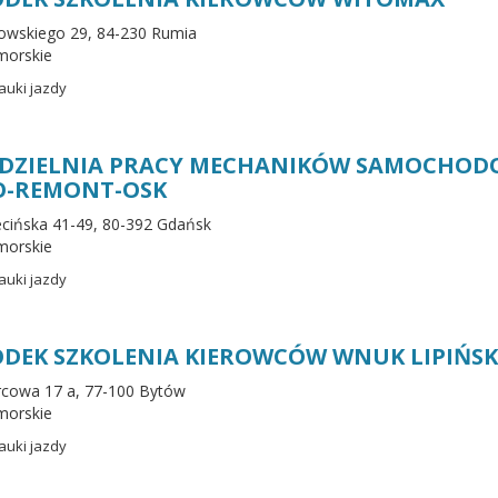
rowskiego 29, 84-230 Rumia
morskie
auki jazdy
ŁDZIELNIA PRACY MECHANIKÓW SAMOCHO
O-REMONT-OSK
zecińska 41-49, 80-392 Gdańsk
morskie
auki jazdy
DEK SZKOLENIA KIEROWCÓW WNUK LIPIŃSK
rcowa 17 a, 77-100 Bytów
morskie
auki jazdy