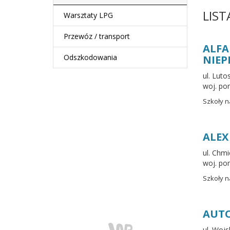
LIST
Warsztaty LPG
Przewóz / transport
ALFA
Odszkodowania
NIEP
ul. Lut
woj. po
Szkoły n
ALEX
ul. Chm
woj. po
Szkoły n
AUT
ul. Woj