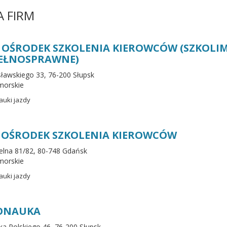
A FIRM
 OŚRODEK SZKOLENIA KIEROWCÓW (SZKOLI
EŁNOSPRAWNE)
osławskiego 33, 76-200 Słupsk
morskie
auki jazdy
 OŚRODEK SZKOLENIA KIEROWCÓW
ielna 81/82, 80-748 Gdańsk
morskie
auki jazdy
ONAUKA
ska Polskiego 46, 76-200 Słupsk