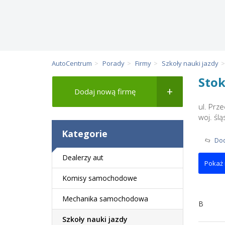
AutoCentrum
Porady
Firmy
Szkoły nauki jazdy
Stok
Dodaj nową firmę
ul. Prz
woj. ślą
Kategorie
Dod
Dealerzy aut
Pokaż
Komisy samochodowe
Mechanika samochodowa
B
Szkoły nauki jazdy