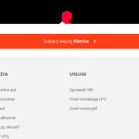
Zobacz więcej
filmów
ZIA
USŁUGI
arka aut
Sprawdź VIN
kosztów
Oceń instalację LPG
aut
Oceń motocykl
 alkomat
zy diesel?
r LPG