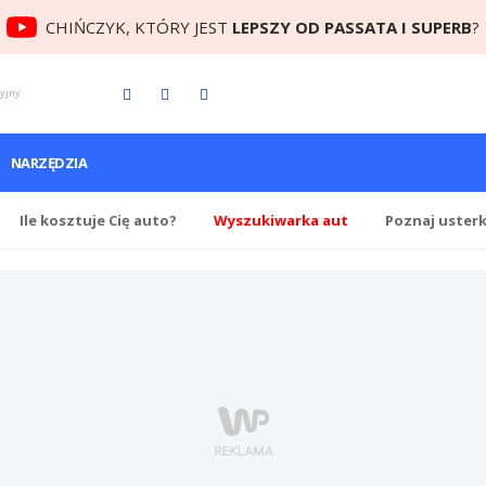
CHIŃCZYK, KTÓRY JEST
LEPSZY OD PASSATA I SUPERB
?
cyjny
NARZĘDZIA
Ile
kosztuje Cię
auto?
Wyszukiwarka aut
Poznaj uster