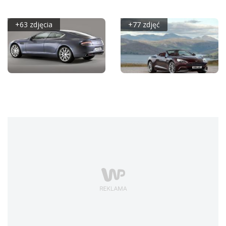
310 VANQUISH
FACELIFTING COUPE
+63 zdjęcia
+77 zdjęć
ASTON MARTIN
ASTON MARTIN
RAPIDE
VANQUISH VOLANTE
(2015)