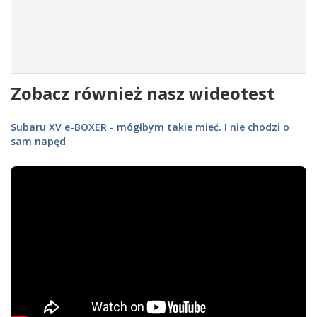
Zobacz również nasz wideotest
Subaru XV e-BOXER - mógłbym takie mieć. I nie chodzi o
sam napęd