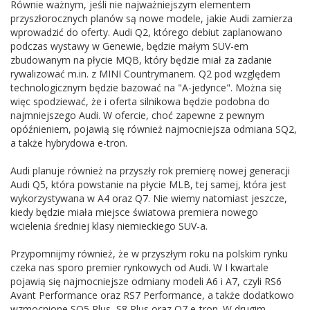
Równie ważnym, jeśli nie najważniejszym elementem
przyszłorocznych planów są nowe modele, jakie Audi zamierza
wprowadzić do oferty. Audi Q2, którego debiut zaplanowano
podczas wystawy w Genewie, będzie małym SUV-em
zbudowanym na płycie MQB, który będzie miał za zadanie
rywalizować m.in. z MINI Countrymanem. Q2 pod względem
technologicznym będzie bazować na "A-jedynce". Można się
więc spodziewać, że i oferta silnikowa będzie podobna do
najmniejszego Audi. W ofercie, choć zapewne z pewnym
opóźnieniem, pojawią się również najmocniejsza odmiana SQ2,
a także hybrydowa e-tron.
Audi planuje również na przyszły rok premierę nowej generacji
Audi Q5, która powstanie na płycie MLB, tej samej, która jest
wykorzystywana w A4 oraz Q7. Nie wiemy natomiast jeszcze,
kiedy będzie miała miejsce światowa premiera nowego
wcielenia średniej klasy niemieckiego SUV-a.
Przypomnijmy również, że w przyszłym roku na polskim rynku
czeka nas sporo premier rynkowych od Audi. W I kwartale
pojawią się najmocniejsze odmiany modeli A6 i A7, czyli RS6
Avant Performance oraz RS7 Performance, a także dodatkowo
wzmocnione SQ5 Plus, S8 Plus oraz Q7 e-tron. W drugim