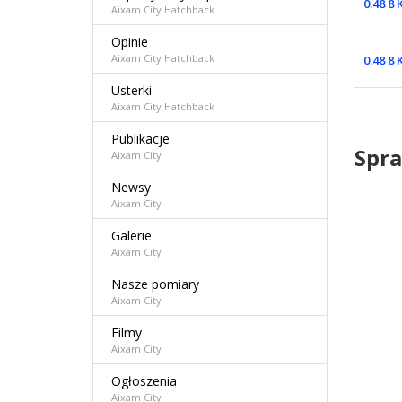
0.48 8
Aixam City Hatchback
Opinie
Aixam City Hatchback
0.48 8
Usterki
Aixam City Hatchback
Publikacje
Spra
Aixam City
Newsy
Aixam City
Galerie
Aixam City
Nasze pomiary
Aixam City
Filmy
Aixam City
Ogłoszenia
Aixam City