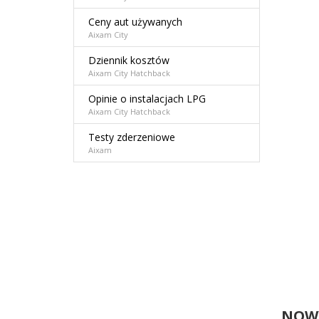
Ceny aut używanych
Aixam City
Dziennik kosztów
Aixam City Hatchback
Opinie o instalacjach LPG
Aixam City Hatchback
Testy zderzeniowe
Aixam
NOWY