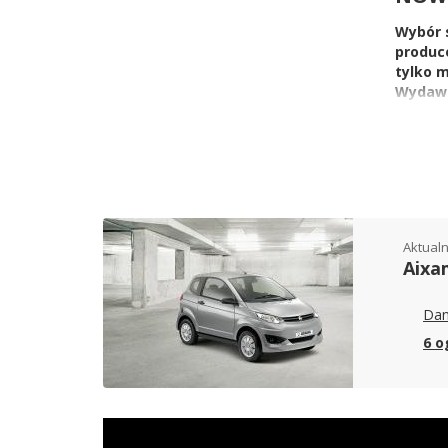
Wybór 
produce
tylko m
Wydawał
najbard
Trafiłe
mamy 1 
EUR, w 
Aixam
Aktualn
Na to, 
Aixa
rodzaj,
asystenc
Dan
felg, a
6 o
Sami wi
spędzimy
Hatchba
Co do f
zatem z