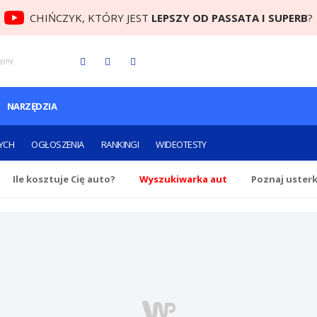
CHIŃCZYK, KTÓRY JEST
LEPSZY OD PASSATA I SUPERB
?
cyjny
NARZĘDZIA
YCH
OGŁOSZENIA
RANKINGI
WIDEOTESTY
Ile
kosztuje Cię
auto?
Wyszukiwarka aut
Poznaj uster