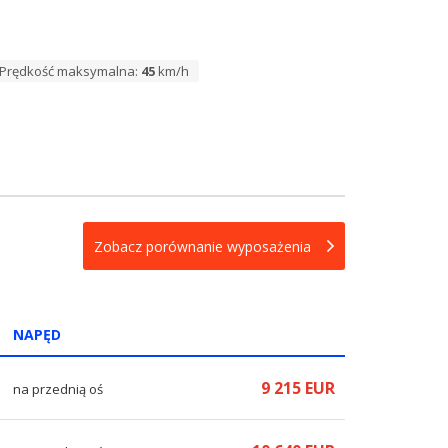
Prędkość maksymalna:
45
km/h
Zobacz porównanie wyposażenia
NAPĘD
9 215 EUR
na przednią oś