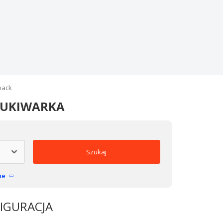
back
ZUKIWARKA
Szukaj
ne
FIGURACJA