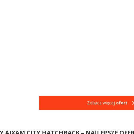
Zobacz więcej
ofert
 AIXAM CITY HATCHBACK – NAJLEPSZE OFE