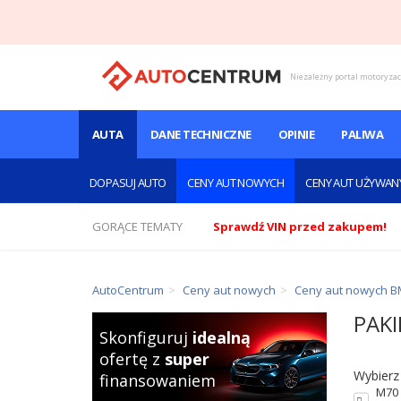
Niezależny portal motoryza
AUTA
DANE TECHNICZNE
OPINIE
PALIWA
DOPASUJ AUTO
CENY AUT NOWYCH
CENY AUT UŻYWAN
GORĄCE TEMATY
Sprawdź VIN przed zakupem!
AutoCentrum
Ceny aut nowych
Ceny aut nowych 
PAKI
Skonfiguruj
idealną
ofertę z
super
Wybierz
finansowaniem
M70