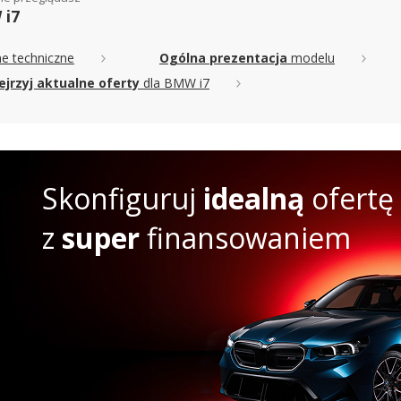
i7
e techniczne
Ogólna prezentacja
modelu
ejrzyj aktualne oferty
dla BMW i7
Skonfiguruj
idealną
ofertę
z
super
finansowaniem