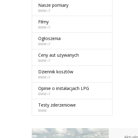
Nasze pomiary
BMW i7
Filmy
BMW i7
Ogłoszenia
BMW i7
Ceny aut używanych
BMW i7
Dziennik kosztów
BMW i7
Opinie o instalacjach LPG
BMW i7
Testy zderzeniowe
BMW
Aktualn