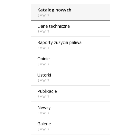
Katalog nowych
BMW i7
Dane techniczne
BMW i7
Raporty zużycia paliwa
BMW i7
Opinie
BMW i7
Usterki
BMW i7
Publikacje
BMW i7
Newsy
BMW i7
Galerie
BMW i7