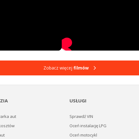
Zobacz więcej
filmów
ZIA
USŁUGI
arka aut
Sprawdź VIN
kosztów
Oceń instalację LPG
aut
Oceń motocykl