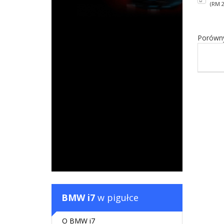
(RM 2
Porówny
BMW i7
w pigułce
O BMW i7