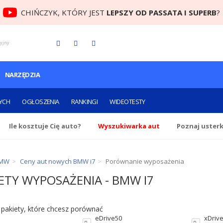
CHIŃCZYK, KTÓRY JEST
LEPSZY OD PASSATA I SUPERB
?
cyjny
NARZĘDZIA
YCH
OGŁOSZENIA
RANKINGI
WIDEOTESTY
Ile
kosztuje Cię
auto?
Wyszukiwarka aut
Poznaj uster
BMW
Ceny aut nowych BMW i7
Porównanie wyposażenia
ETY WYPOSAŻENIA - BMW I7
 pakiety, które chcesz porównać
eDrive50
xDriv