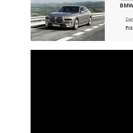
BMW 
Dan
Prz