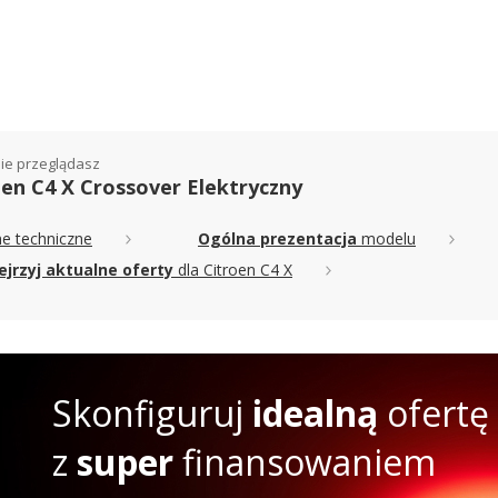
ie przeglądasz
oen C4 X Crossover Elektryczny
e techniczne
Ogólna prezentacja
modelu
ejrzyj aktualne oferty
dla Citroen C4 X
Skonfiguruj
idealną
ofertę
z
super
finansowaniem