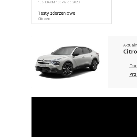
136 136KM 100kW od 2023
Testy zderzeniowe
Citroen
Aktualn
Citr
Dan
Prz