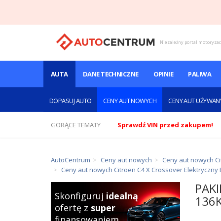
Niezależny portal motoryza
AUTA
DANE TECHNICZNE
OPINIE
PALIWA
DOPASUJ AUTO
CENY AUT NOWYCH
CENY AUT UŻYWAN
GORĄCE TEMATY
Sprawdź VIN przed zakupem!
AutoCentrum
Ceny aut nowych
Ceny aut nowych Ci
Ceny aut nowych Citroen C4 X Crossover Elektryczny
PAKI
Skonfiguruj
idealną
136
ofertę z
super
finansowaniem