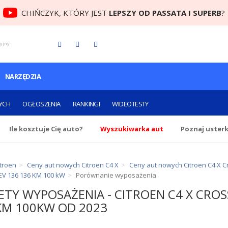
CHIŃCZYK, KTÓRY JEST
LEPSZY OD PASSATA I SUPERB
?
cyjny
NARZĘDZIA
YCH
OGŁOSZENIA
RANKINGI
WIDEOTESTY
Ile
kosztuje Cię
auto?
Wyszukiwarka aut
Poznaj uster
troen
Ceny aut nowych Citroen C4 X
Ceny aut nowych Citroen C4 X C
 EV 136 136 KM 100 kW
Porównanie wyposażenia
ETY WYPOSAŻENIA - CITROEN C4 X CRO
KM 100KW OD 2023