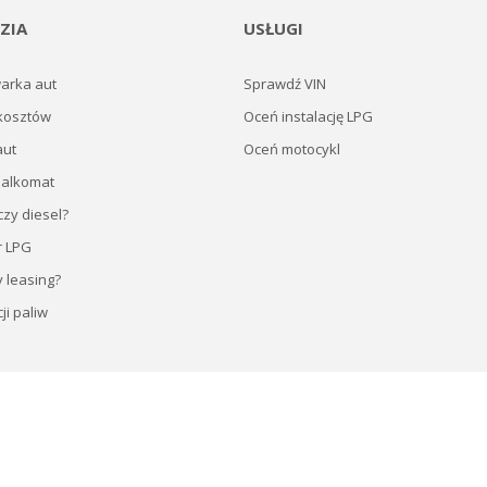
ZIA
USŁUGI
arka aut
Sprawdź VIN
kosztów
Oceń instalację LPG
aut
Oceń motocykl
 alkomat
zy diesel?
r LPG
y leasing?
ji paliw