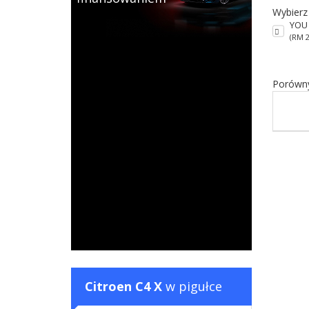
Wybierz
YOU
(RM 2
Porówny
Citroen C4 X
w pigułce