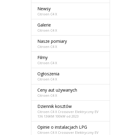
Newsy
Citroen C4 X
Galerie
Citroen C4 X
Nasze pomiary
Citroen C4 X
Filmy
Citroen C4 X
Ogłoszenia
Citroen C4 X
Ceny aut używanych
Citroen C4 X
Dziennik kosztów
Citroen C4 X Crossover Elektryczny EV
136 136KM 100kW od 2023
Opinie o instalacjach LPG
Citroen C4 X Crossover Elektryczny EV