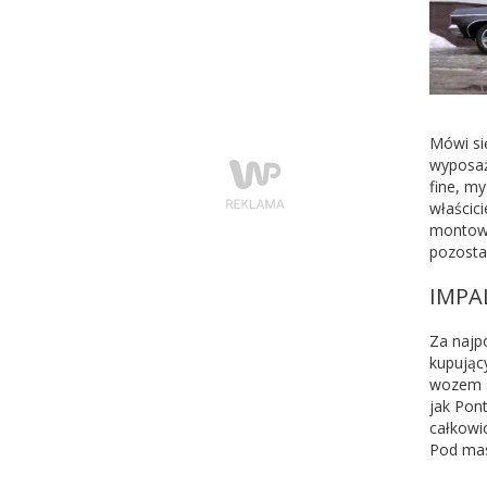
Mówi si
wyposażo
fine, m
właścic
montowa
pozostał
IMPA
Za najp
kupując
wozem s
jak Pont
całkowi
Pod mas