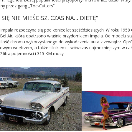
ony przez gang „Toe-Cutters”.
I SIĘ NIE MIEŚCISZ, CZAS NA... DIETĘ”
a Impala rozpoczyna się pod koniec lat sześćdziesiątych. W roku 1958
Bel Air, którą opatrzono właśnie przydomkiem Impala. Od modelu s
 ilość chromu wykorzystanego do wykończenia auta z zewnątrz. Opró
owym wnętrzem, a także silnikiem – wówczas najmocniejszym w całej
,7 litra pojemności i 315 KM mocy.