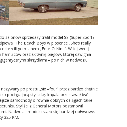
do salonów sprzedaży trafił model SS (Super Sport)
 śpiewali The Beach Boys w piosence „She’s really
 ochrzcili go mianem „Four-O-Nine”. W tej wersji
 hamulców oraz skrzynię biegów, której dźwignia
 gigantycznymi skrzydłami – po nich w nadwoziu
nazywany po prostu „six –four” przez bardzo chętnie
o pociągającą stylistkę. Impala przestawał być
ejsze samochody o równie dobrych osiągach takie,
ierunku. Styliści z General Motors postanowili
tami. Nadwozie modelu stało się bardziej opływowe.
cy 325 KM.