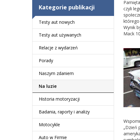
Pamięta
Kategorie publikacji
czyli l
społecz
którego
Testy aut nowych
Wynik b
Mack 10,
Testy aut używanych
Relacje z wydarzeń
Porady
Naszym zdaniem
Na luzie
Historia motoryzacji
Badania, raporty i analizy
Wspomni
Motocykle
„Dzień p
ameryka
Auto w Firmie
symbole