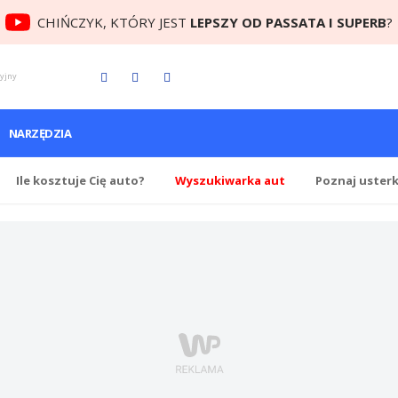
CHIŃCZYK, KTÓRY JEST
LEPSZY OD PASSATA I SUPERB
?
cyjny
NARZĘDZIA
Ile
kosztuje Cię
auto?
Wyszukiwarka aut
Poznaj uster