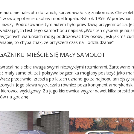
e auto nie należało do tanich, sprzedawało się znakomicie. Chevrol
ć w swojej ofercie osobny model Impala. Był rok 1959. W porównaniu
 i niższy. Podróżowanie tym autem było prawdziwą przyjemnością. 
wadzających test tego samochodu napisał: „Wóz ten dysponuje najsz
wygodnych warunkach mogą podróżować trzy osoby. Jeśli jakimś cudem
anapie, to chyba znak, że przyszedł czas na... odchudzanie”.
GAŻNIKU MIEŚCIŁ SIĘ MAŁY SAMOLOT
zwracał na siebie uwagę swymi niezwykłymi rozmiarami. Żartowano 
ić mały samolot, zaś pokrywa bagażnika mogłaby posłużyć jako małe
 Wręcz przeciwnie, zresztą po latach uznano go za najpopularniejszy 
zonych. Jego sława wykraczała również poza kontynent amerykański. 
ki kierowca wyścigowy. Za jego kierownicą wygrał nawet kilka presti
rów na godzinę.