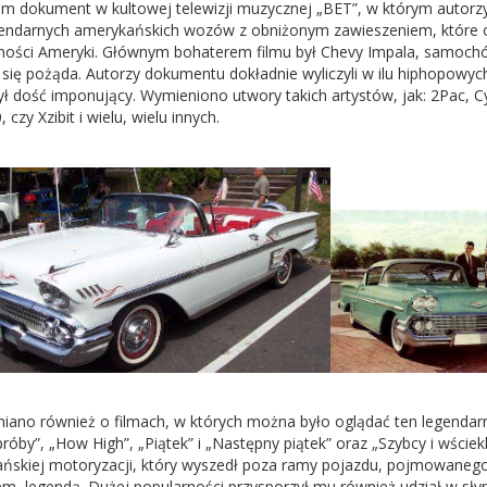
m dokument w kultowej telewizji muzycznej „BET”, w którym autorzy
egendarnych amerykańskich wozów z obniżonym zawieszeniem, które od
ności Ameryki. Głównym bohaterem filmu był Chevy Impala, samochód,
 się pożąda. Autorzy dokumentu dokładnie wyliczyli w ilu hiphopowych
ył dość imponujący. Wymieniono utwory takich artystów, jak: 2Pac, C
 czy Xzibit i wielu, wielu innych.
ano również o filmach, w których można było oglądać ten legendarn
róby”, „How High”, „Piątek” i „Następny piątek” oraz „Szybcy i wściek
ńskiej motoryzacji, który wyszedł poza ramy pojazdu, pojmowanego p
m, legendą. Dużej popularności przysporzył mu również udział w sły