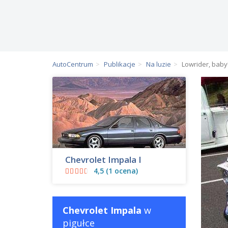
AutoCentrum
Publikacje
Na luzie
Lowrider, baby!
Chevrolet Impala I
4,5 (1 ocena)
Chevrolet Impala
w
pigułce