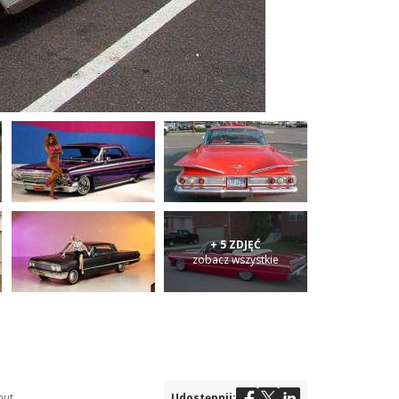
+ 5 ZDJĘĆ
zobacz wszystkie
nut
Udostępnij: