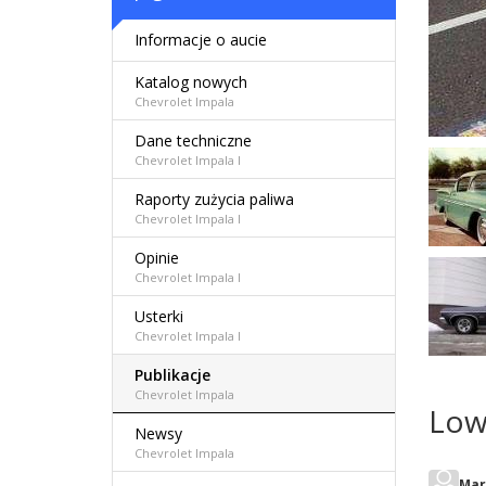
Informacje o aucie
Katalog nowych
Chevrolet Impala
Dane techniczne
Chevrolet Impala I
Raporty zużycia paliwa
Chevrolet Impala I
Opinie
Chevrolet Impala I
Usterki
Chevrolet Impala I
Publikacje
Chevrolet Impala
Lowr
Newsy
Chevrolet Impala
Mar