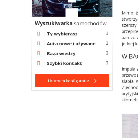
Mimo, ż
stworzy
Wyszukiwarka
samochodów
szerszy
przepro
Ty wybierasz
bardzo 
Auta nowe i używane
jednej k
Baza wiedzy
W BA
Szybki kontakt
Impala 
przewoz
Uruchom konfigurator
słabła.
Zjednoc
brytyjs
kilomet