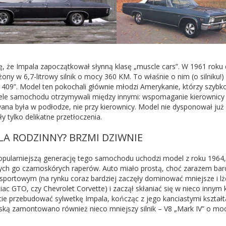
ę, że Impala zapoczątkował słynną klasę „muscle cars”. W 1961 roku 
ny w 6,7-litrowy silnik o mocy 360 KM. To właśnie o nim (o silniku!)
y 409”. Model ten pokochali głównie młodzi Amerykanie, którzy szybko
iele samochodu otrzymywali między innymi: wspomaganie kierownicy i
na była w podłodze, nie przy kierownicy. Model nie dysponował już
y tylko delikatne przetłoczenia.
LA RODZINNY? BRZMI DZIWNIE
opularniejszą generację tego samochodu uchodzi model z roku 1964, 
ych go czarnoskórych raperów. Auto miało prostą, choć zarazem bardz
portowym (na rynku coraz bardziej zaczęły dominować mniejsze i lż
iac GTO, czy Chevrolet Corvette) i zaczął skłaniać się w nieco innym k
cie przebudować sylwetkę Impala, kończąc z jego kanciastymi kształ
ką zamontowano również nieco mniejszy silnik – V8 „Mark IV” o mo