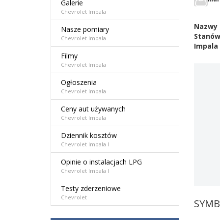
Galerie
Chevrolet Impala
Nazwy 
Nasze pomiary
Stanów
Chevrolet Impala
Impala 
Filmy
Chevrolet Impala
Ogłoszenia
Chevrolet Impala
Ceny aut używanych
Chevrolet Impala
Dziennik kosztów
Chevrolet Impala I
Opinie o instalacjach LPG
Chevrolet Impala I
Testy zderzeniowe
Chevrolet
SYMB