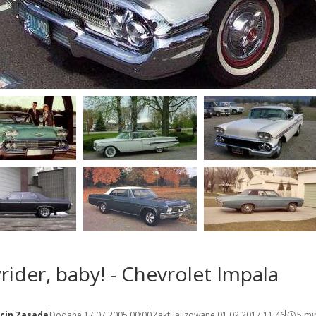
ider, baby! - Chevrolet Impala
cin Zasada
Dodane 17.07.2005 00:00
Zaktualizowane 01.02.2017 11:46
5 mi