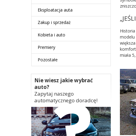
zniszcz
Eksploatacja auta
„JEŚL
Zakup i sprzedaż
Histori
Kobieta i auto
modelu 
większa
Premiery
komfort
miała 5
Pozostałe
Nie wiesz jakie wybrać
auto?
Zapytaj naszego
automatycznego doradcę!