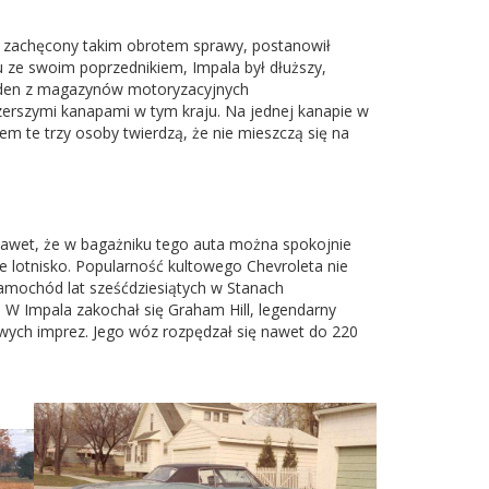
et zachęcony takim obrotem sprawy, postanowił
 ze swoim poprzednikiem, Impala był dłuższy,
Jeden z magazynów motoryzacyjnych
erszymi kanapami w tym kraju. Na jednej kanapie w
 te trzy osoby twierdzą, że nie mieszczą się na
nawet, że w bagażniku tego auta można spokojnie
 lotnisko. Popularność kultowego Chevroleta nie
samochód lat sześćdziesiątych w Stanach
W Impala zakochał się Graham Hill, legendarny
żowych imprez. Jego wóz rozpędzał się nawet do 220