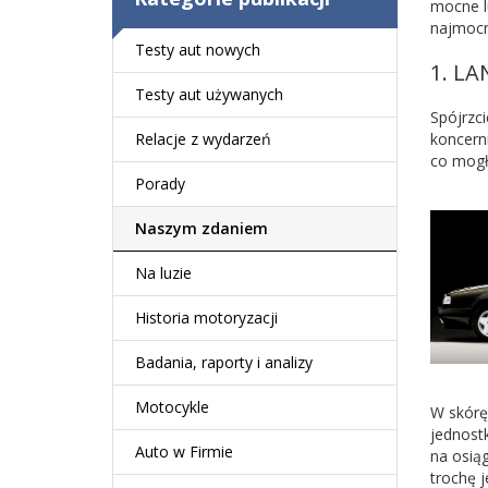
mocne l
najmocn
Testy aut nowych
1. LA
Testy aut używanych
Spójrzc
koncern
Relacje z wydarzeń
co mogł
Porady
Naszym zdaniem
Na luzie
Historia motoryzacji
Badania, raporty i analizy
Motocykle
W skórę 
jednost
Auto w Firmie
na osią
trochę j