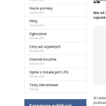
Nasze pomiary
Nie od
Citroen 2CV
najcie
Filmy
Citroen 2CV
Ogłoszenia
Citroen 2CV
Ceny aut używanych
Citroen 2CV
Dziennik kosztów
Citroen 2CV
Opinie o instalacjach LPG
Citroen 2CV
Testy zderzeniowe
Citroen
W rankin
podstaw
Kategorie publikacji