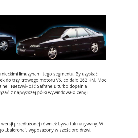
emieckimi limuzynami tego segmentu. By uzyskać
ek do trzylitrowego motoru V6, co dało 262 KM. Moc
lnej. Niezwykłość Safrane Biturbo dopełnia
ązań z najwyższej półki wywindowało cenę i
 wersji przedłużonej również bywa tak nazywany. W
go „balerona”, wyposażony w sześcioro drzwi.