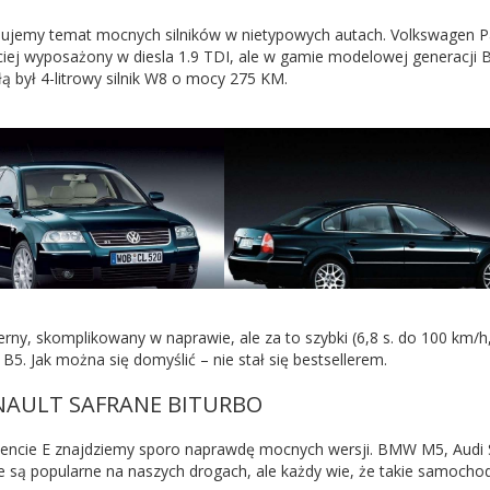
ujemy temat mocnych silników w nietypowych autach. Volkswagen Pas
ciej wyposażony w diesla 1.9 TDI, ale w gamie modelowej generacji 
ą był 4-litrowy silnik W8 o mocy 275 KM.
rny, skomplikowany w naprawie, ale za to szybki (6,8 s. do 100 km/h,
B5. Jak można się domyślić – nie stał się bestsellerem.
ENAULT SAFRANE BITURBO
ncie E znajdziemy sporo naprawdę mocnych wersji. BMW M5, Audi 
ie są popularne na naszych drogach, ale każdy wie, że takie samochod