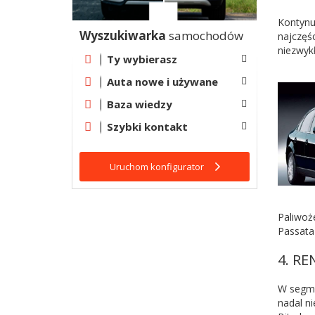
Kontynu
Wyszukiwarka
samochodów
najczęś
niezwykł
Ty wybierasz
Auta nowe i używane
Baza wiedzy
Szybki kontakt
Uruchom konfigurator
Paliwoże
Passata 
4. R
W segme
nadal n