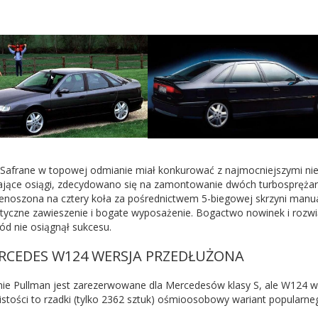
 Safrane w topowej odmianie miał konkurować z najmocniejszymi ni
ające osiągi, zdecydowano się na zamontowanie dwóch turbosprężar
zenoszona na cztery koła za pośrednictwem 5-biegowej skrzyni manua
yczne zawieszenie i bogate wyposażenie. Bogactwo nowinek i rozwi
d nie osiągnął sukcesu.
ERCEDES W124 WERSJA PRZEDŁUŻONA
nie Pullman jest zarezerwowane dla Mercedesów klasy S, ale W124 w
istości to rzadki (tylko 2362 sztuk) ośmioosobowy wariant popularne