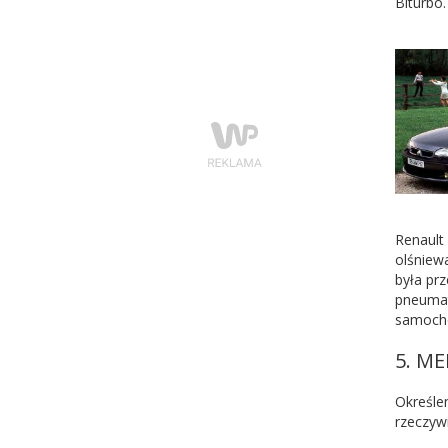
Biturbo.
Renault
olśniew
była pr
pneumat
samochó
5. M
Określe
rzeczyw