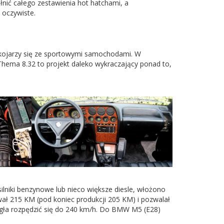
nić całego zestawienia hot hatchami, a
 oczywiste.
e kojarzy się ze sportowymi samochodami. W
hema 8.32 to projekt daleko wykraczający ponad to,
silniki benzynowe lub nieco większe diesle, włożono
wał 215 KM (pod koniec produkcji 205 KM) i pozwalał
ogła rozpędzić się do 240 km/h. Do BMW M5 (E28)