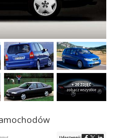
+ 20 ZDJĘĆ
zobacz wszystkie
 samochodów
minut
Udostępnij: