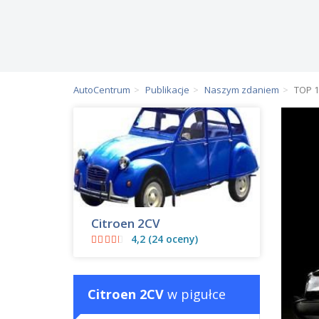
AutoCentrum
Publikacje
Naszym zdaniem
TOP 1
Citroen 2CV
4,2 (24 oceny)
Citroen 2CV
w pigułce