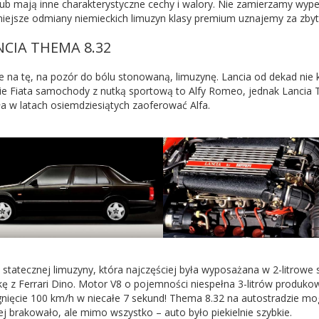
ub mają inne charakterystyczne cechy i walory. Nie zamierzamy wypeł
iejsze odmiany niemieckich limuzyn klasy premium uznajemy za zbyt
NCIA THEMA 8.32
ie na tę, na pozór do bólu stonowaną, limuzynę. Lancia od dekad ni
ie Fiata samochody z nutką sportową to Alfy Romeo, jednak Lancia T
a w latach osiemdziesiątych zaoferować Alfa.
statecznej limuzyny, która najczęściej była wyposażana w 2-litrowe 
kę z Ferrari Dino. Motor V8 o pojemności niespełna 3-litrów produko
gnięcie 100 km/h w niecałe 7 sekund! Thema 8.32 na autostradzie m
ej brakowało, ale mimo wszystko – auto było piekielnie szybkie.