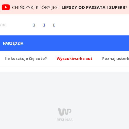
CHIŃCZYK, KTÓRY JEST
LEPSZY OD PASSATA I SUPERB
?
cyjny
NARZĘDZIA
Ile
kosztuje Cię
auto?
Wyszukiwarka aut
Poznaj uster