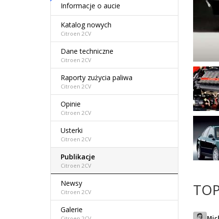
Informacje o aucie
Katalog nowych
Citroen 2CV
Dane techniczne
Citroen 2CV
Raporty zużycia paliwa
Citroen 2CV
Opinie
Citroen 2CV
Usterki
Citroen 2CV
Publikacje
Citroen 2CV
Newsy
TOP
Citroen 2CV
Galerie
Mic
Citroen 2CV