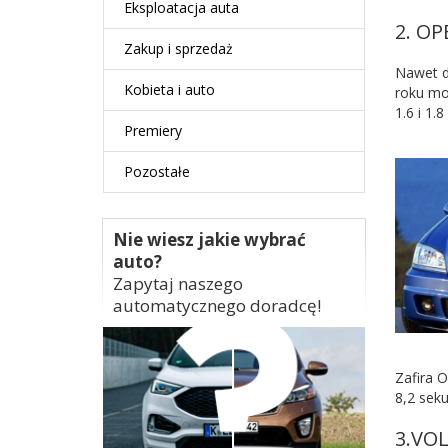
Eksploatacja auta
2. OP
Zakup i sprzedaż
Nawet d
Kobieta i auto
roku mo
1.6 i 1.8
Premiery
Pozostałe
Nie wiesz jakie wybrać
auto?
Zapytaj naszego
automatycznego doradcę!
Zafira 
8,2 sek
3.VO