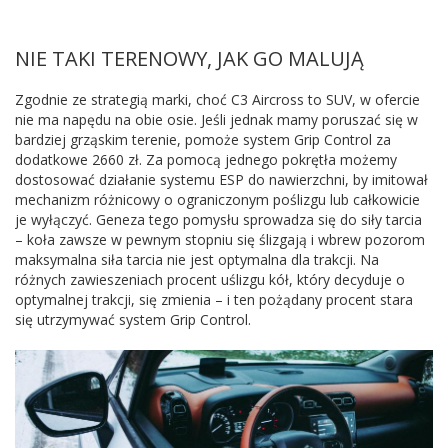
NIE TAKI TERENOWY, JAK GO MALUJĄ
Zgodnie ze strategią marki, choć C3 Aircross to SUV, w ofercie
nie ma napędu na obie osie. Jeśli jednak mamy poruszać się w
bardziej grząskim terenie, pomoże system Grip Control za
dodatkowe 2660 zł. Za pomocą jednego pokrętła możemy
dostosować działanie systemu ESP do nawierzchni, by imitował
mechanizm różnicowy o ograniczonym poślizgu lub całkowicie
je wyłączyć. Geneza tego pomysłu sprowadza się do siły tarcia
– koła zawsze w pewnym stopniu się ślizgają i wbrew pozorom
maksymalna siła tarcia nie jest optymalna dla trakcji. Na
różnych zawieszeniach procent uślizgu kół, który decyduje o
optymalnej trakcji, się zmienia – i ten pożądany procent stara
się utrzymywać system Grip Control.