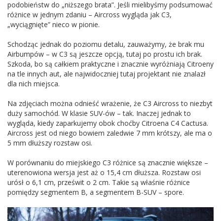
podobieństw do „niższego brata”. Jeśli mielibyśmy podsumować
różnice w jednym zdaniu – Aircross wygląda jak C3,
„wyciągnięte” nieco w pionie.
Schodząc jednak do poziomu detalu, zauważymy, że brak mu
Airbumpów – w C3 są jeszcze opcją, tutaj po prostu ich brak.
Szkoda, bo są całkiem praktyczne i znacznie wyróżniają Citroeny
na tle innych aut, ale najwidoczniej tutaj projektant nie znalazł
dla nich miejsca.
Na zdjęciach można odnieść wrażenie, że C3 Aircross to niezbyt
duży samochód. W klasie SUV-ów – tak. Inaczej jednak to
wygląda, kiedy zaparkujemy obok choćby Citroena C4 Cactusa.
Aircross jest od niego bowiem zaledwie 7 mm krótszy, ale ma o
5 mm dłuższy rozstaw osi.
W porównaniu do miejskiego C3 różnice są znacznie większe –
uterenowiona wersja jest aż o 15,4 cm dłuższa. Rozstaw osi
urósł o 6,1 cm, prześwit o 2 cm. Takie są właśnie różnice
pomiędzy segmentem B, a segmentem B-SUV – spore.