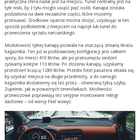
praktyczna sfera nadal jest na miejscu. Tunel centralny jest na
tyle niski, by z tyłu mogło usiąść pięć osób. Kanapa została
podzielona na dwie niezależne części, które możemy
przesuwać. Środkowe oparcie można złożyć, uzyskując w ten
sposób podłokietnik z miejscem na napoje lub tunel do
przewożenia sprzętu narciarskiego.
Modułowość tylnej kanapy pozwala na znaczącą zmianę litrażu
bagażnika. Ten już w podstawowej konfiguracji jest całkiem
spory, bo mieści 410 litrów, ale po przesunięciu siedzeń
zyskamy kolejne 110 litrów. Po złożeniu kanapy, uzyskamy
przestrzeń liczącą 1289 litrów. Przedni fotel pasażera składa się,
by uzyskać miejsca na długie przedmioty, a do samego
bagażnika dostaniemy się też przez… otwieraną tylną szybę.
Zupełnie, jak w poważnych terenówkach. Możliwości
przewozowe poprawiają też seryjnie montowane relingi
dachowe – od wersji Feel wzwyż.