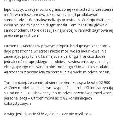
Japończycy, z racji mocno ograniczonej w miastach przestrzeni i
mnóstwa mieszkańców, już dawno zaczęli produkować
samochody, które maksymalizują przestrzeń. W Kraju Kwitnącej
Wiśni nie ma miejsca na długie maski. Tam jeździ się głównie
samochodami, które dadzą jak najwięcej w ramach zajmowanej
przez nie przestrzeni.
Citroen C3 Aircross w pewnym stopniu hołduje tym zasadom –
daje przestronne wnętrze i niezłe możliwości ładunkowe, nie
zabierając przy tym kilku miejsc na parkingu. Francuzi dodali
jednak coś europejskiego – podnieśli zawieszenie, by z niezbyt
ekscytującego minivana zrobić modnego SUV-a. I to się udało –
Aircrossem z pewnością zainteresuje się wiele młodych rodzin.
Tym bardziej, że cennik otwiera całkiem kusząca kwota 52 900
zł. Ceny modeli z najlepszym wyposażeniem linii Shine zaczynają
się od 66 500 zł. Obok ceny, do młodych przemówią możliwości
personalizacji – Citroen mówi aż o 82 kombinacjach
kolorystycznych.
A więc jeśli chcecie SUV-a, ale jeszcze nie myślicie o