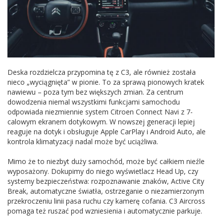
Deska rozdzielcza przypomina tę z C3, ale również została
nieco „wyciągnięta” w pionie. To za sprawą pionowych kratek
nawiewu – poza tym bez większych zmian. Za centrum
dowodzenia niemal wszystkimi funkcjami samochodu
odpowiada niezmiennie system Citroen Connect Navi z 7-
calowym ekranem dotykowym. W nowszej generacji lepiej
reaguje na dotyk i obsługuje Apple CarPlay i Android Auto, ale
kontrola klimatyzacji nadal może być uciążliwa.
Mimo że to niezbyt duży samochód, może być całkiem nieźle
wyposażony. Dokupimy do niego wyświetlacz Head Up, czy
systemy bezpieczeństwa: rozpoznawanie znaków, Active City
Break, automatyczne światła, ostrzeganie o niezamierzonym
przekroczeniu linii pasa ruchu czy kamerę cofania. C3 Aircross
pomaga też ruszać pod wzniesienia i automatycznie parkuje.