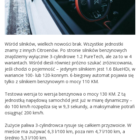
Wśród silników, wielkich nowości brak. Wszystkie jednostki
znamy z innych Citroenów. Po stronie silników benzynowych
znajdziemy wyłącznie 3-cylindrowe 1.2 PureTech, ale za to w 4
wariantach. Wśród diesli również próżno szukać zróżnicowania,
jeśli chodzi o pojemność – jedynym silnikiem jest 1.6 BlueHDi, w
wariancie 100- lub 120-konnym. 6-biegowy automat pojawia się
tylko z silnikiem benzynowym o mocy 110 KM.
Testowa wersja to wersja benzynowa o mocy 130 KM. Z tą
jednostką napędową samochód jest już w miarę dynamiczny –
do 100 km/h rozpędza się w 9,3 sekundy, a maksymalnie potrafi
osiągnąć 200 km/h.
Zużycie paliwa 3-cylindrowca rysuje się całkiem przyzwoicie. W
mieście ma zużywać 6,3 l/100 km, poza nim 4,7 l/100 km, a
średnio 5,3 l/100 km.