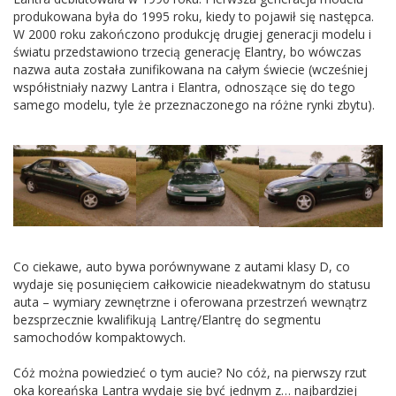
produkowana była do 1995 roku, kiedy to pojawił się następca.
W 2000 roku zakończono produkcję drugiej generacji modelu i
światu przedstawiono trzecią generację Elantry, bo wówczas
nazwa auta została zunifikowana na całym świecie (wcześniej
współistniały nazwy Lantra i Elantra, odnoszące się do tego
samego modelu, tyle że przeznaczonego na różne rynki zbytu).
Co ciekawe, auto bywa porównywane z autami klasy D, co
wydaje się posunięciem całkowicie nieadekwatnym do statusu
auta – wymiary zewnętrzne i oferowana przestrzeń wewnątrz
bezsprzecznie kwalifikują Lantrę/Elantrę do segmentu
samochodów kompaktowych.
Cóż można powiedzieć o tym aucie? No cóż, na pierwszy rzut
oka koreańska Lantra wydaje się być jednym z… najbardziej