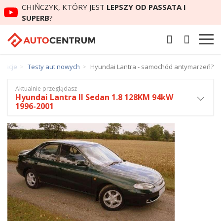
CHIŃCZYK, KTÓRY JEST
LEPSZY OD PASSATA I
SUPERB
?
ikacje
Testy aut nowych
Hyundai Lantra - samochód antymarzeń?
Aktualnie przeglądasz
Hyundai Lantra II Sedan 1.8 128KM 94kW
1996-2001