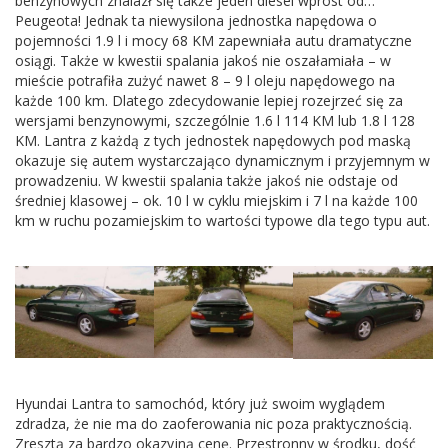
benzynowych znalazł się także jeden diesel wprost od…
Peugeota! Jednak ta niewysilona jednostka napędowa o
pojemności 1.9 l i mocy 68 KM zapewniała autu dramatyczne
osiągi. Także w kwestii spalania jakoś nie oszałamiała – w
mieście potrafiła zużyć nawet 8 – 9 l oleju napędowego na
każde 100 km. Dlatego zdecydowanie lepiej rozejrzeć się za
wersjami benzynowymi, szczególnie 1.6 l 114 KM lub 1.8 l 128
KM. Lantra z każdą z tych jednostek napędowych pod maską
okazuje się autem wystarczająco dynamicznym i przyjemnym w
prowadzeniu. W kwestii spalania także jakoś nie odstaje od
średniej klasowej – ok. 10 l w cyklu miejskim i 7 l na każde 100
km w ruchu pozamiejskim to wartości typowe dla tego typu aut.
Hyundai Lantra to samochód, który już swoim wyglądem
zdradza, że nie ma do zaoferowania nic poza praktycznością.
Zresztą za bardzo okazyjną cenę. Przestronny w środku, dość