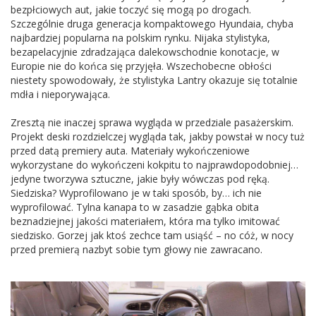
bezpłciowych aut, jakie toczyć się mogą po drogach.
Szczególnie druga generacja kompaktowego Hyundaia, chyba
najbardziej popularna na polskim rynku. Nijaka stylistyka,
bezapelacyjnie zdradzająca dalekowschodnie konotacje, w
Europie nie do końca się przyjęła. Wszechobecne obłości
niestety spowodowały, że stylistyka Lantry okazuje się totalnie
mdła i nieporywająca.
Zresztą nie inaczej sprawa wygląda w przedziale pasażerskim.
Projekt deski rozdzielczej wygląda tak, jakby powstał w nocy tuż
przed datą premiery auta. Materiały wykończeniowe
wykorzystane do wykończeni kokpitu to najprawdopodobniej…
jedyne tworzywa sztuczne, jakie były wówczas pod ręką.
Siedziska? Wyprofilowano je w taki sposób, by… ich nie
wyprofilować. Tylna kanapa to w zasadzie gąbka obita
beznadziejnej jakości materiałem, która ma tylko imitować
siedzisko. Gorzej jak ktoś zechce tam usiąść – no cóż, w nocy
przed premierą nazbyt sobie tym głowy nie zawracano.