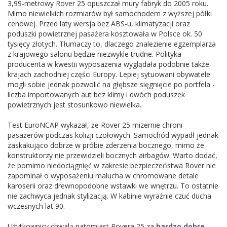
3,99-metrowy Rover 25 opuszczał mury fabryk do 2005 roku.
Mimo niewielkich rozmiarów był samochodem z wyższej półki
cenowej. Przed laty wersja bez ABS-u, klimatyzacji oraz
poduszki powietrznej pasażera kosztowała w Polsce ok. 50
tysięcy złotych. Tłumaczy to, dlaczego znalezienie egzemplarza
z krajowego salonu będzie niezwykle trudne. Polityka
producenta w kwestii wyposażenia wyglądała podobnie także
krajach zachodniej części Europy. Lepiej sytuowani obywatele
mogli sobie jednak pozwolić na głębsze sięgnięcie po portfela -
liczba importowanych aut bez klimy i dwóch poduszek
powietrznych jest stosunkowo niewielka.
Test EuroNCAP wykazał, że Rover 25 mizernie chroni
pasażerów podczas kolizji czołowych. Samochód wypadł jednak
zaskakująco dobrze w próbie zderzenia bocznego, mimo że
konstruktorzy nie przewidzieli bocznych airbagów. Warto dodać,
że pomimo niedociągnięć w zakresie bezpieczeństwa Rover nie
zapominał o wyposażeniu malucha w chromowane detale
karoserii oraz drewnopodobne wstawki we wnętrzu. To ostatnie
nie zachwyca jednak stylizacją. W kabinie wyraźnie czuć ducha
wczesnych lat 90.
Użytkownicy chwalą natomiast Rovera 25 za
bardzo dobre