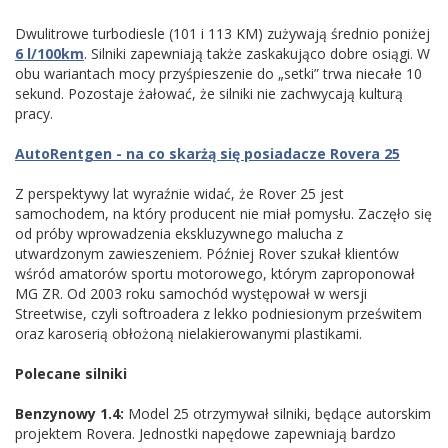
Dwulitrowe turbodiesle (101 i 113 KM) zużywają średnio poniżej
6 l/100km
. Silniki zapewniają także zaskakująco dobre osiągi. W
obu wariantach mocy przyśpieszenie do „setki” trwa niecałe 10
sekund. Pozostaje żałować, że silniki nie zachwycają kulturą
pracy.
AutoRentgen - na co skarżą się posiadacze Rovera 25
Z perspektywy lat wyraźnie widać, że Rover 25 jest
samochodem, na który producent nie miał pomysłu. Zaczęło się
od próby wprowadzenia ekskluzywnego malucha z
utwardzonym zawieszeniem. Później Rover szukał klientów
wśród amatorów sportu motorowego, którym zaproponował
MG ZR. Od 2003 roku samochód występował w wersji
Streetwise, czyli softroadera z lekko podniesionym prześwitem
oraz karoserią obłożoną nielakierowanymi plastikami.
Polecane silniki
Benzynowy 1.4:
Model 25 otrzymywał silniki, będące autorskim
projektem Rovera. Jednostki napędowe zapewniają bardzo