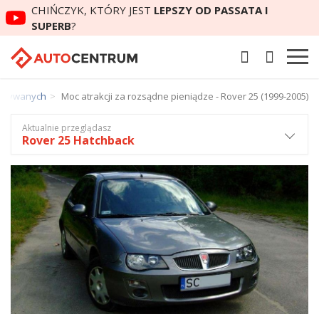
CHIŃCZYK, KTÓRY JEST
LEPSZY OD PASSATA I
SUPERB
?
 używanych
Moc atrakcji za rozsądne pieniądze - Rover 25 (1999-2005)
Aktualnie przeglądasz
Rover 25 Hatchback