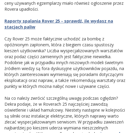
ceny używanych egzemplarzy miało również ogłoszenie przez
Rovera upadłości.
Raporty spalania Rover 25 - sprawdź, ile wydasz na
stacjach paliw
Czy Rover 25 może faktycznie uchodzić za bombę z
opóźnionym zapłonem, która z biegiem czasu spustoszy
kieszeń użytkownika? Liczba wyspecjalizowanych warsztatów
oraz podaż części zamiennych jest faktycznie niewielka.
Podobnie jak w przypadku innych niszowych modeli świetnym
źródłem wiedzy są fora dyskusyjne użytkowników pojazdu, na
których zainteresowani wymieniają się poradami dotyczącymi
eksploatacji oraz napraw, a także rekomendują warsztaty oraz
punkty w których można nabyć nowe i używane części.
Na co należy zwrócić szczególną uwagę podczas oględzin?
Dekra podaje, że w Roverach 25 najczęściej zawodzą
oświetlenie i układ hamulcowy. Niestety następne w kolejności
są silniki oraz instalacje elektryczne, których naprawy warto
zlecać wyspecjalizowanym serwisom. W przypadku zawieszeń
najbardziej po kieszeni uderza wymiana nieszczelnych