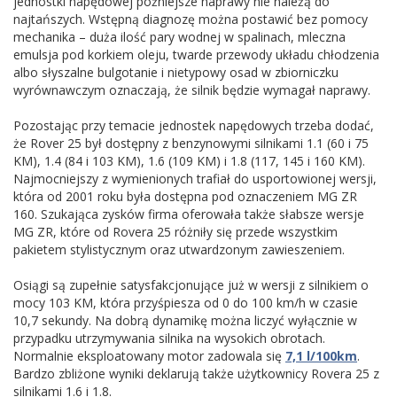
jednostki napędowej późniejsze naprawy nie należą do
najtańszych. Wstępną diagnozę można postawić bez pomocy
mechanika – duża ilość pary wodnej w spalinach, mleczna
emulsja pod korkiem oleju, twarde przewody układu chłodzenia
albo słyszalne bulgotanie i nietypowy osad w zbiorniczku
wyrównawczym oznaczają, że silnik będzie wymagał naprawy.
Pozostając przy temacie jednostek napędowych trzeba dodać,
że Rover 25 był dostępny z benzynowymi silnikami 1.1 (60 i 75
KM), 1.4 (84 i 103 KM), 1.6 (109 KM) i 1.8 (117, 145 i 160 KM).
Najmocniejszy z wymienionych trafiał do usportowionej wersji,
która od 2001 roku była dostępna pod oznaczeniem MG ZR
160. Szukająca zysków firma oferowała także słabsze wersje
MG ZR, które od Rovera 25 różniły się przede wszystkim
pakietem stylistycznym oraz utwardzonym zawieszeniem.
Osiągi są zupełnie satysfakcjonujące już w wersji z silnikiem o
mocy 103 KM, która przyśpiesza od 0 do 100 km/h w czasie
10,7 sekundy. Na dobrą dynamikę można liczyć wyłącznie w
przypadku utrzymywania silnika na wysokich obrotach.
Normalnie eksploatowany motor zadowala się
7,1 l/100km
.
Bardzo zbliżone wyniki deklarują także użytkownicy Rovera 25 z
silnikami 1.6 i 1.8.