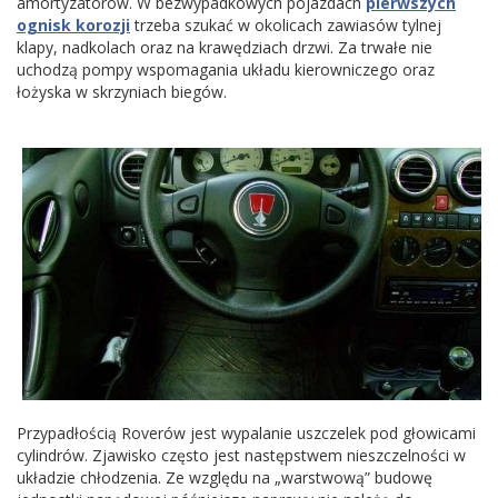
amortyzatorów. W bezwypadkowych pojazdach
pierwszych
ognisk korozji
trzeba szukać w okolicach zawiasów tylnej
klapy, nadkolach oraz na krawędziach drzwi. Za trwałe nie
uchodzą pompy wspomagania układu kierowniczego oraz
łożyska w skrzyniach biegów.
Przypadłością Roverów jest wypalanie uszczelek pod głowicami
cylindrów. Zjawisko często jest następstwem nieszczelności w
układzie chłodzenia. Ze względu na „warstwową” budowę