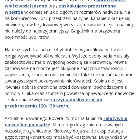
właściwości jezdne
oraz
zaskakująco przestronne
wnętrze
w odniesieniu do ogólnych rozmiarów nadwozia. Na
tle konkurentów ilość przestrzeni na tylnej kanapie okazuje się
niewielka, a w trzydrzwiowej wersji zajmowanie miejsca na niej
nie należy do najprzyjemniejszy. Bagażnik ma przyzwoitą
pojemność 300 litrów.
Na dłuższych trasach niezbyt dobrze wyprofilowane fotele
mogą wywoływać ból w plecach. Wyższe osoby będą musiały
zaakceptować mało wygodną pozycję za kierownicą. Pewne
zachowanie na drodze jest okupione znaczną sztywnością
zawieszenia, które po obciążeniu lubi także dokuczać hałasami
towarzyszącymi pokonywaniu nierówności. Kabina nie jest
również dobrze chroniona przed dźwiękami pochodzącymi z
komory silnika oraz szumem powietrza opływającego nadwozie
- kakofonia dźwięków
zaczyna doskwierać po
przekroczeniu 120-130 km/h
.
Aktualnie używanego Rovera 25 można kupić za
relatywnie
niewielkie pieniądze
. Mimo tego krąg zainteresowanych
pozostaje ograniczony. Kierowcy boją się, że eksploatacja
egzotycznej konstrukcji może być kosztowna. Duży wkład w