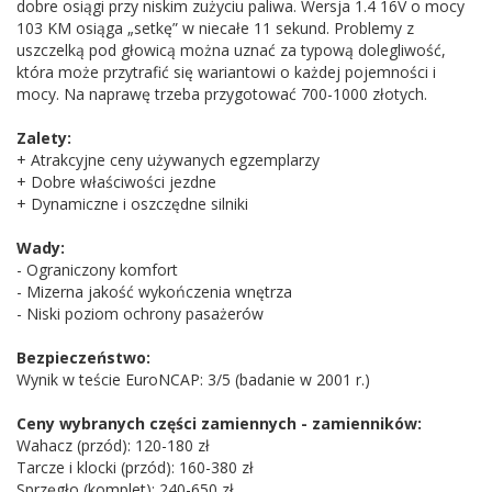
dobre osiągi przy niskim zużyciu paliwa. Wersja 1.4 16V o mocy
103 KM osiąga „setkę” w niecałe 11 sekund. Problemy z
uszczelką pod głowicą można uznać za typową dolegliwość,
która może przytrafić się wariantowi o każdej pojemności i
mocy. Na naprawę trzeba przygotować 700-1000 złotych.
Zalety:
+ Atrakcyjne ceny używanych egzemplarzy
+ Dobre właściwości jezdne
+ Dynamiczne i oszczędne silniki
Wady:
- Ograniczony komfort
- Mizerna jakość wykończenia wnętrza
- Niski poziom ochrony pasażerów
Bezpieczeństwo:
Wynik w teście EuroNCAP: 3/5 (badanie w 2001 r.)
Ceny wybranych części zamiennych - zamienników:
Wahacz (przód): 120-180 zł
Tarcze i klocki (przód): 160-380 zł
Sprzęgło (komplet): 240-650 zł