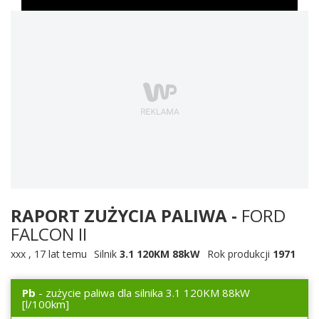
RAPORT ZUŻYCIA PALIWA -
FORD
FALCON II
xxx
,
17 lat temu
Silnik
3.1 120KM 88kW
Rok produkcji
1971
Pb
- zużycie paliwa dla silnika 3.1 120KM 88kW
[l/100km]