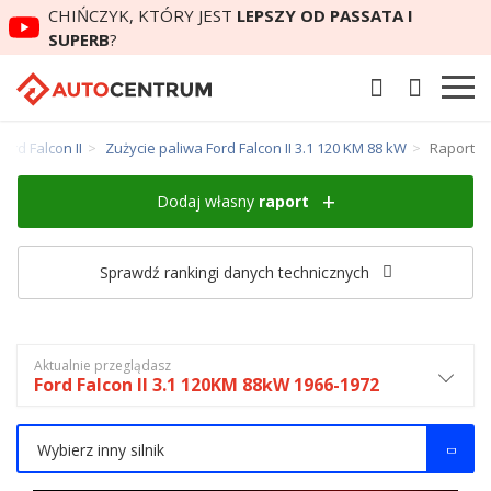
CHIŃCZYK, KTÓRY JEST
LEPSZY OD PASSATA I
SUPERB
?
ord Falcon II
Zużycie paliwa Ford Falcon II 3.1 120 KM 88 kW
Raport
Dodaj własny
raport
Sprawdź rankingi danych technicznych
Aktualnie przeglądasz
Ford Falcon II 3.1 120KM 88kW 1966-1972
Wybierz inny silnik