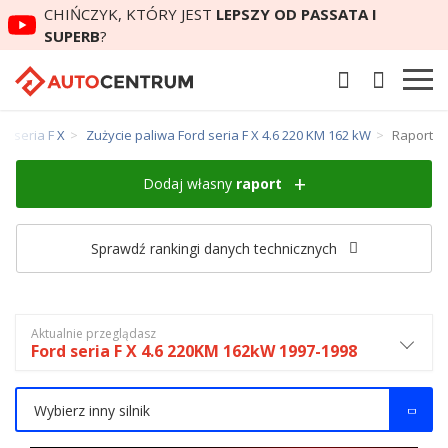
CHIŃCZYK, KTÓRY JEST
LEPSZY OD PASSATA I
SUPERB
?
d seria F X
Zużycie paliwa Ford seria F X 4.6 220 KM 162 kW
Raport
Dodaj własny
raport
Sprawdź rankingi danych technicznych
Aktualnie przeglądasz
Ford seria F X 4.6 220KM 162kW 1997-1998
Wybierz inny silnik