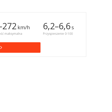
–272
6,2–6,6
km/h
s
ość maksymalna
Przyspieszenie 0-100