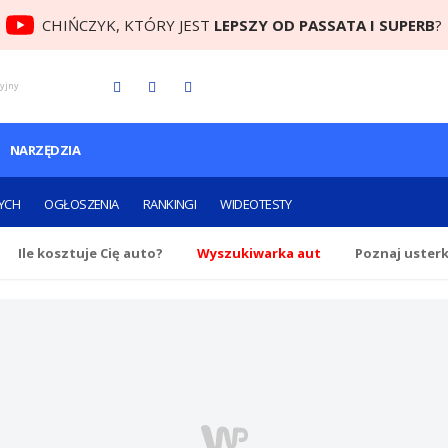
CHIŃCZYK, KTÓRY JEST
LEPSZY OD PASSATA I SUPERB
?
cyjny
NARZĘDZIA
YCH
OGŁOSZENIA
RANKINGI
WIDEOTESTY
Ile
kosztuje Cię
auto?
Wyszukiwarka aut
Poznaj uster