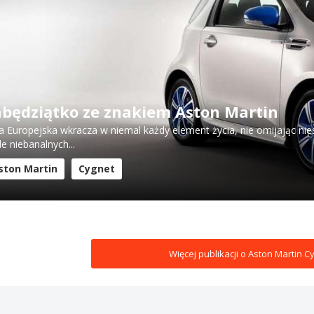
abędziątko ze znakiem Aston Martin
a Europejska wkracza w niemal każdy element życia, nie omijając nies
le niebanalnych...
ston Martin
Cygnet
Więcej publikacji o Aston Martin C