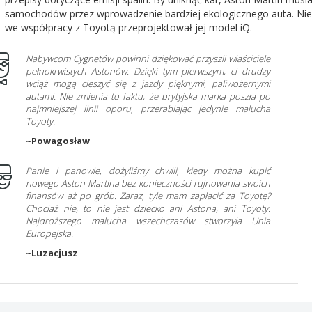
samochodów przez wprowadzenie bardziej ekologicznego auta. Nie
we współpracy z Toyotą przeprojektował jej model iQ.
Nabywcom Cygnetów powinni dziękować przyszli właściciele
pełnokrwistych Astonów. Dzięki tym pierwszym, ci drudzy
wciąż mogą cieszyć się z jazdy pięknymi, paliwożernymi
autami. Nie zmienia to faktu, że brytyjska marka poszła po
najmniejszej linii oporu, przerabiając jedynie malucha
Toyoty.
~Powagosław
Panie i panowie, dożyliśmy chwili, kiedy można kupić
nowego Aston Martina bez konieczności rujnowania swoich
finansów aż po grób. Zaraz, tyle mam zapłacić za Toyotę?
Chociaż nie, to nie jest dziecko ani Astona, ani Toyoty.
Najdroższego malucha wszechczasów stworzyła Unia
Europejska.
~Luzacjusz