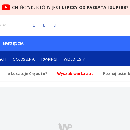
CHIŃCZYK, KTÓRY JEST
LEPSZY OD PASSATA I SUPERB
?
cyjny
NARZĘDZIA
YCH
OGŁOSZENIA
RANKINGI
WIDEOTESTY
Ile
kosztuje Cię
auto?
Wyszukiwarka aut
Poznaj uster