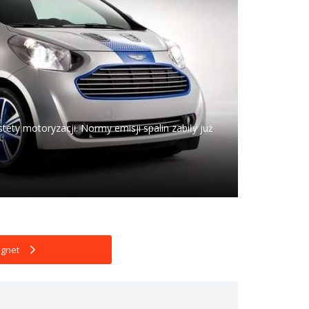
tety motoryzacji. Normy emisji spalin zabiły już
ygnet