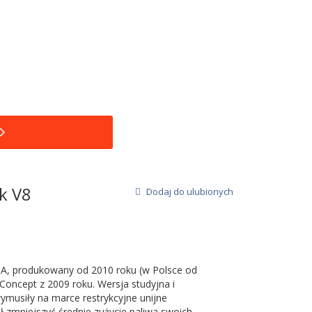
k V8
Dodaj do ulubionych
A, produkowany od 2010 roku (w Polsce od
oncept z 2009 roku. Wersja studyjna i
ymusiły na marce restrykcyjne unijne
ał zmniejszyć średnie zużycie paliwa swoich