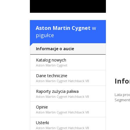
Aston Martin Cygnet
w
pigułce
Informacje o aucie
Katalog nowych
Aston Martin Cygnet
Dane techniczne
Inf
Aston Martin Cygnet Hatchback V8
Raporty zużycia paliwa
Lata pro
Aston Martin Cygnet Hatchback V8
Segment
Opinie
Aston Martin Cygnet Hatchback V8
Usterki
Aston Martin Cygnet Hatchback V8