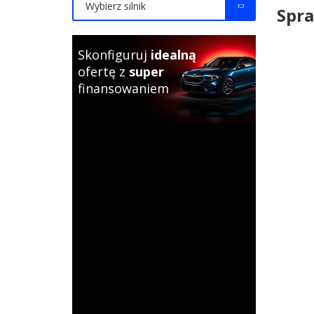
Wybierz silnik
Spra
Skonfiguruj
idealną
ofertę z
super
finansowaniem