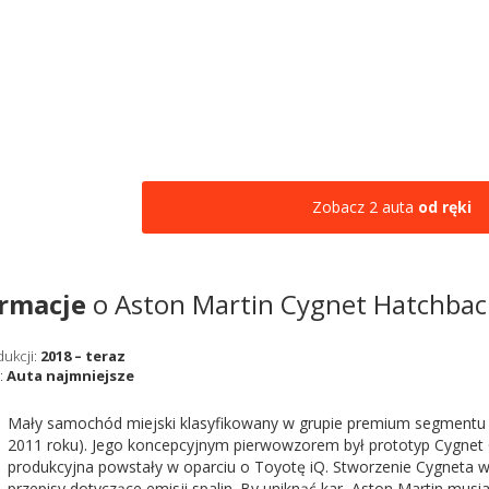
Zobacz 2 auta
od ręki
ormacje
o Aston Martin Cygnet Hatchbac
dukcji:
2018 – teraz
:
Auta najmniejsze
Mały samochód miejski klasyfikowany w grupie premium segmentu 
2011 roku). Jego koncepcyjnym pierwowzorem był prototyp Cygnet C
produkcyjna powstały w oparciu o Toyotę iQ. Stworzenie Cygneta w
przepisy dotyczące emisji spalin. By uniknąć kar, Aston Martin musi