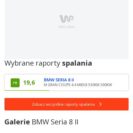
Wybrane raporty
spalania
BMW SERIA 8 II
19,6
PB
M GRAN COUPE 4.4 M850I 530KM 390KW
Zobacz wszystkie raporty spalania
Galerie
BMW Seria 8 II