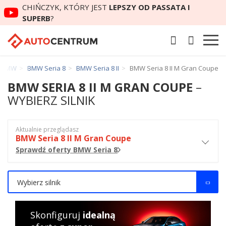
CHIŃCZYK, KTÓRY JEST
LEPSZY OD PASSATA I
SUPERB
?
BMW
BMW Seria 8
BMW Seria 8 II
BMW Seria 8 II M Gran Coupe
BMW SERIA 8 II M GRAN COUPE
–
WYBIERZ SILNIK
Aktualnie przeglądasz
BMW Seria 8 II M Gran Coupe
Sprawdź oferty BMW Seria 8
Wybierz silnik
Skonfiguruj
idealną