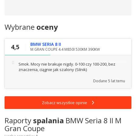
Wybrane
oceny
BMW SERIA 8 II
4,5
M GRAN COUPE 4.4 M850I 530KM 390KW
Smok. Mocy nie brakuje nigdy. 0-100 czy 100-200, bez
znaczenia, ciągnie jak szalony
(Silnik)
Dodane
5 lat temu
Zobacz wszystkie opinie
Raporty
spalania
BMW Seria 8 II M
Gran Coupe