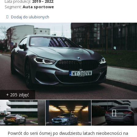
Lata produkcji:
2019 – 2022
Segment:
Auta sportowe
Dodaj do ulubionych
+ 205 zdjęć
Powrót do serii ósmej po dwudziestu latach nieobecności na