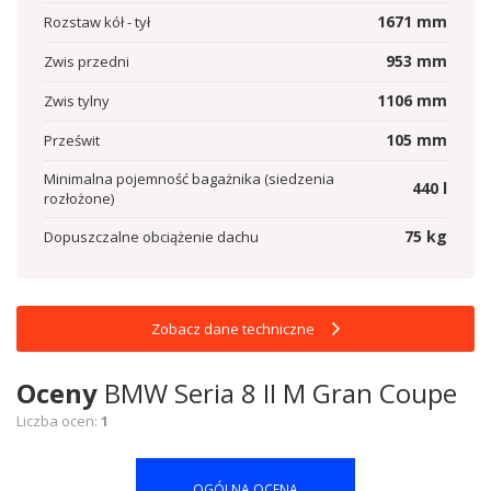
1671
mm
Rozstaw kół - tył
953
mm
Zwis przedni
1106
mm
Zwis tylny
105
mm
Prześwit
Minimalna pojemność bagażnika (siedzenia
440
l
rozłożone)
75
kg
Dopuszczalne obciążenie dachu
Zobacz dane techniczne
Oceny
BMW Seria 8 II M Gran Coupe
Liczba ocen:
1
OGÓLNA OCENA