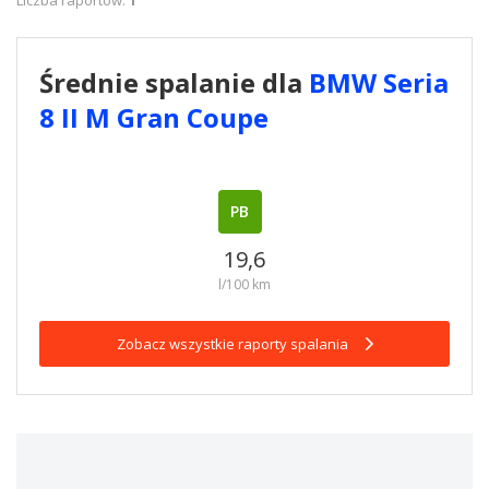
Liczba raportów:
1
Średnie spalanie dla
BMW Seria
8 II M Gran Coupe
PB
19,6
l/100 km
Zobacz wszystkie raporty spalania