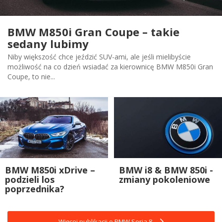
BMW M850i Gran Coupe – takie
sedany lubimy
Niby większość chce jeździć SUV-ami, ale jeśli mielibyście
możliwość na co dzień wsiadać za kierownicę BMW M850i Gran
Coupe, to nie...
BMW M850i xDrive –
BMW i8 & BMW 850i -
podzieli los
zmiany pokoleniowe
poprzednika?
Więcej publikacji o BMW Seria 8