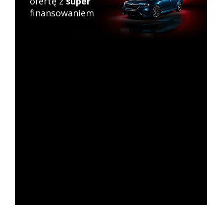
ofertę z
super
finansowaniem