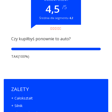
4,5
/5
Średnia dla segmentu
4,2
Czy kupiłbyś ponownie to auto?
TAK(100%)
ZALETY
+ Całokształt
+ Silnik