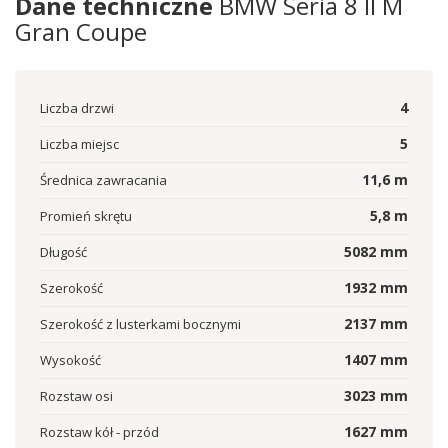
Dane techniczne
BMW Seria 8 II M
Gran Coupe
4
Liczba drzwi
5
Liczba miejsc
11,6
m
Średnica zawracania
5,8
m
Promień skrętu
5082
mm
Długość
1932
mm
Szerokość
2137
mm
Szerokość z lusterkami bocznymi
1407
mm
Wysokość
3023
mm
Rozstaw osi
1627
mm
Rozstaw kół - przód