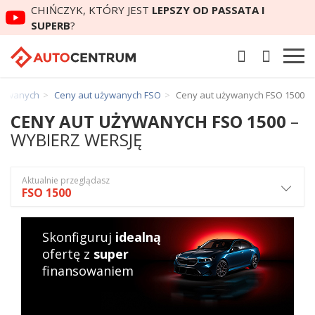
CHIŃCZYK, KTÓRY JEST
LEPSZY OD PASSATA I
SUPERB
?
używanych
Ceny aut używanych FSO
Ceny aut używanych FSO 1500
CENY AUT UŻYWANYCH FSO 1500
–
WYBIERZ WERSJĘ
Aktualnie przeglądasz
FSO 1500
Skonfiguruj
idealną
ofertę z
super
finansowaniem