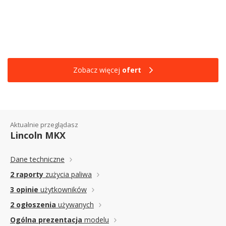
Zobacz więcej
ofert
Aktualnie przeglądasz
Lincoln MKX
Dane techniczne
2 raporty
zużycia paliwa
3 opinie
użytkowników
2 ogłoszenia
używanych
Ogólna prezentacja
modelu