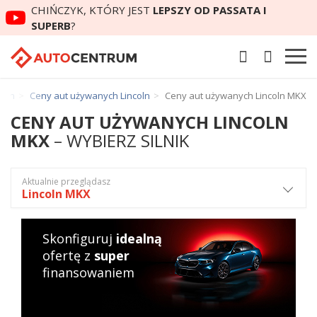
CHIŃCZYK, KTÓRY JEST
LEPSZY OD PASSATA I
SUPERB
?
nych
Ceny aut używanych Lincoln
Ceny aut używanych Lincoln MKX
CENY AUT UŻYWANYCH LINCOLN
MKX
– WYBIERZ SILNIK
Aktualnie przeglądasz
Lincoln MKX
Skonfiguruj
idealną
ofertę z
super
finansowaniem