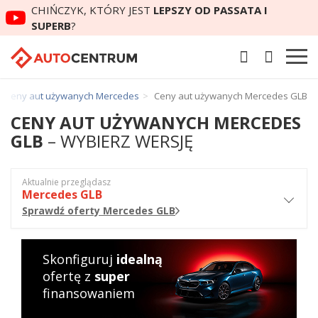
CHIŃCZYK, KTÓRY JEST
LEPSZY OD PASSATA I
SUPERB
?
Ceny aut używanych Mercedes
Ceny aut używanych Mercedes GLB
CENY AUT UŻYWANYCH MERCEDES
GLB
– WYBIERZ WERSJĘ
Aktualnie przeglądasz
Mercedes GLB
Sprawdź oferty Mercedes GLB
Skonfiguruj
idealną
ofertę z
super
finansowaniem