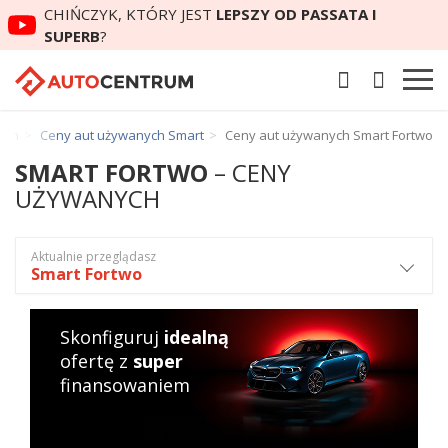
CHIŃCZYK, KTÓRY JEST
LEPSZY OD PASSATA I
SUPERB
?
ych
Ceny aut używanych Smart
Ceny aut używanych Smart Fortwo
SMART FORTWO
– CENY
UŻYWANYCH
Aktualnie przeglądasz
Smart Fortwo
Skonfiguruj
idealną
ofertę z
super
finansowaniem