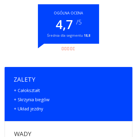
OGÓLNA OCENA
4,7
/5
Średnia dla segmentu
18,8
ZALETY
+ Całokształt
+ Skrzynia biegów
+ Układ jezdny
WADY