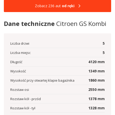
Zobacz 236 aut
od ręki
Dane techniczne
Citroen GS Kombi
5
Liczba drzwi
5
Liczba miejsc
4120
mm
Długość
1349
mm
Wysokość
1860
mm
Wysokość przy otwartej klapie bagażnika
2550
mm
Rozstaw osi
1378
mm
Rozstaw kół - przód
1328
mm
Rozstaw kół - tył