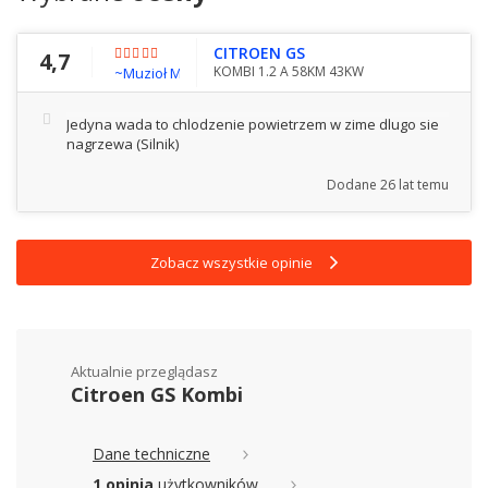
CITROEN GS
4,7
KOMBI 1.2 A 58KM 43KW
~Muzioł Maciej ( zerro@kki.net.pl )
Jedyna wada to chlodzenie powietrzem w zime dlugo sie
nagrzewa
(Silnik)
Dodane
26 lat temu
Zobacz wszystkie opinie
Aktualnie przeglądasz
Citroen GS Kombi
Dane techniczne
1 opinia
użytkowników