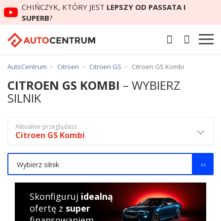
CHIŃCZYK, KTÓRY JEST
LEPSZY OD PASSATA I
SUPERB
?
AutoCentrum
Citroen
Citroen GS
Citroen GS Kombi
CITROEN GS KOMBI
– WYBIERZ
SILNIK
Aktualnie przeglądasz
Citroen GS Kombi
Wybierz silnik
Skonfiguruj
idealną
ofertę z
super
finansowaniem