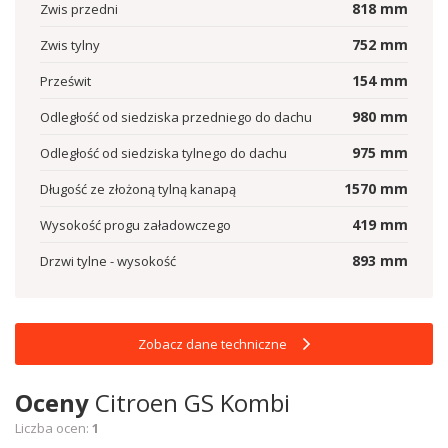
818
mm
Zwis przedni
752
mm
Zwis tylny
154
mm
Prześwit
980
mm
Odległość od siedziska przedniego do dachu
975
mm
Odległość od siedziska tylnego do dachu
1570
mm
Długość ze złożoną tylną kanapą
419
mm
Wysokość progu załadowczego
893
mm
Drzwi tylne - wysokość
Zobacz dane techniczne
Oceny
Citroen GS Kombi
Liczba ocen:
1