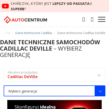
CHIŃCZYK, KTÓRY JEST
LEPSZY OD PASSATA I
SUPERB
?
hniczne
Dane techniczne Cadillac
Dane techniczne Cadillac DeVille
DANE TECHNICZNE SAMOCHODÓW
CADILLAC DEVILLE
– WYBIERZ
GENERACJĘ
Aktualnie przeglądasz
Cadillac DeVille
Wybierz generacje
Skonfiguruj
idealną