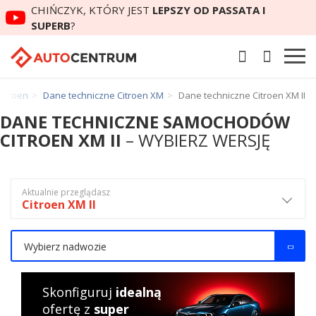
CHIŃCZYK, KTÓRY JEST
LEPSZY OD PASSATA I
SUPERB
?
Citroen
Dane techniczne Citroen XM
Dane techniczne Citroen XM II
DANE TECHNICZNE SAMOCHODÓW
CITROEN XM II
– WYBIERZ WERSJĘ
Aktualnie przeglądasz
Citroen XM II
Wybierz nadwozie
Skonfiguruj
idealną
ofertę z
super