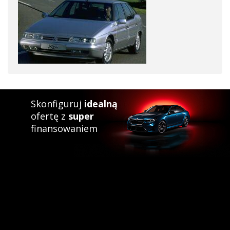
Skonfiguruj
idealną
ofertę z
super
finansowaniem