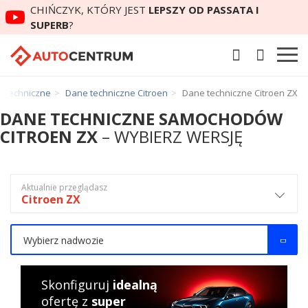
CHIŃCZYK, KTÓRY JEST
LEPSZY OD PASSATA I
SUPERB
?
 techniczne
Dane techniczne Citroen
Dane techniczne Citroen ZX
DANE TECHNICZNE SAMOCHODÓW
CITROEN ZX
– WYBIERZ WERSJĘ
Aktualnie przeglądasz
Citroen ZX
Wybierz nadwozie
Skonfiguruj
idealną
ofertę z
super