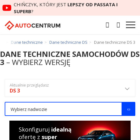
CHIŃCZYK, KTÓRY JEST
LEPSZY OD PASSATA I
SUPERB
?
um
Dane techniczne
Dane techniczne DS
Dane techniczne DS 3
DANE TECHNICZNE SAMOCHODÓW DS
3
– WYBIERZ WERSJĘ
Aktualnie przeglądasz
DS 3
Wybierz nadwozie
Skonfiguruj
idealną
ofertę z
super