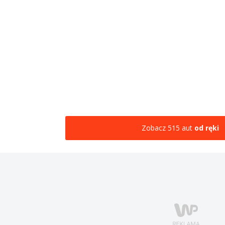
Zobacz 515 aut
od ręki