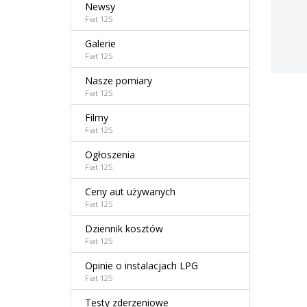
Newsy
Fiat 125
Galerie
Fiat 125
Nasze pomiary
Fiat 125
Filmy
Fiat 125
Ogłoszenia
Fiat 125
Ceny aut używanych
Fiat 125
Dziennik kosztów
Fiat 125
Opinie o instalacjach LPG
Fiat 125
Testy zderzeniowe