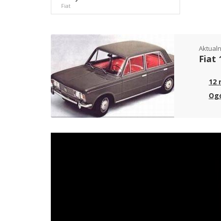
Fiat
Aktualn
Fiat 
12 
Ogó