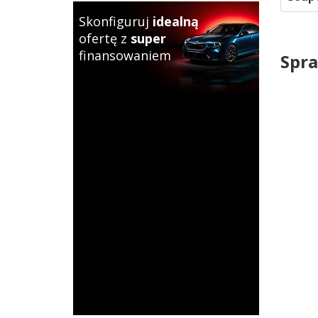
Skonfiguruj
idealną
ofertę z
super
finansowaniem
Spra