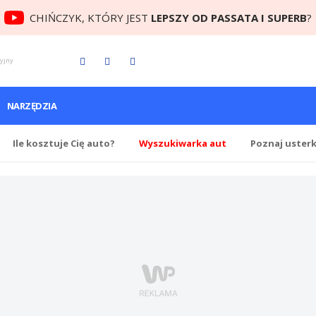
CHIŃCZYK, KTÓRY JEST
LEPSZY OD PASSATA I SUPERB
?
cyjny
NARZĘDZIA
Ile
kosztuje Cię
auto?
Wyszukiwarka aut
Poznaj uster