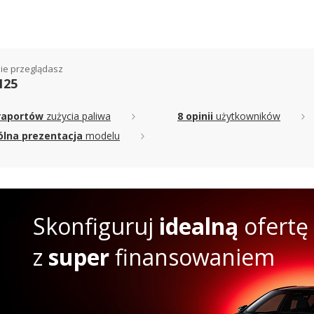
ie przeglądasz
125
raportów
zużycia paliwa
8 opinii
użytkowników
lna prezentacja
modelu
Skonfiguruj
idealną
ofertę
z
super
finansowaniem