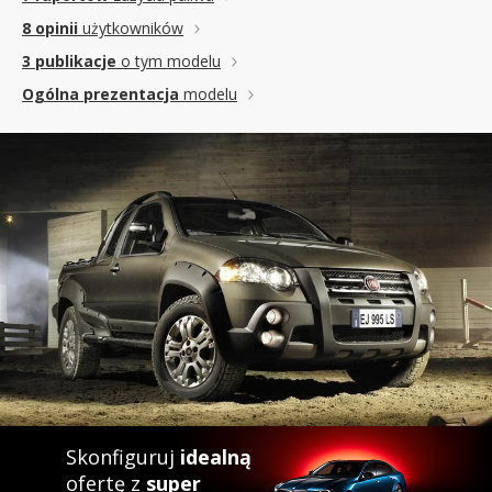
8 opinii
użytkowników
3 publikacje
o tym modelu
Ogólna prezentacja
modelu
Skonfiguruj
idealną
ofertę z
super