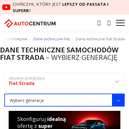
CHIŃCZYK, KTÓRY JEST
LEPSZY OD PASSATA I
SUPERB
?
ane techniczne
Dane techniczne Fiat
Dane techniczne Fiat Strada
DANE TECHNICZNE SAMOCHODÓW
FIAT STRADA
– WYBIERZ GENERACJĘ
Aktualnie przeglądasz
Fiat Strada
Wybierz generacje
Skonfiguruj
idealną
ofertę z
super