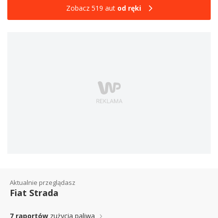
Zobacz 519 aut
od ręki
Aktualnie przeglądasz
Fiat Strada
7 raportów
zużycia paliwa