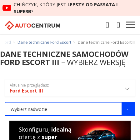
CHIŃCZYK, KTÓRY JEST
LEPSZY OD PASSATA I
SUPERB
?
e Ford
Dane techniczne Ford Escort
Dane techniczne Ford Escort III
DANE TECHNICZNE SAMOCHODÓW
FORD ESCORT III
– WYBIERZ WERSJĘ
Aktualnie przeglądasz
Ford Escort III
Wybierz nadwozie
Skonfiguruj
idealną
ofertę z
super