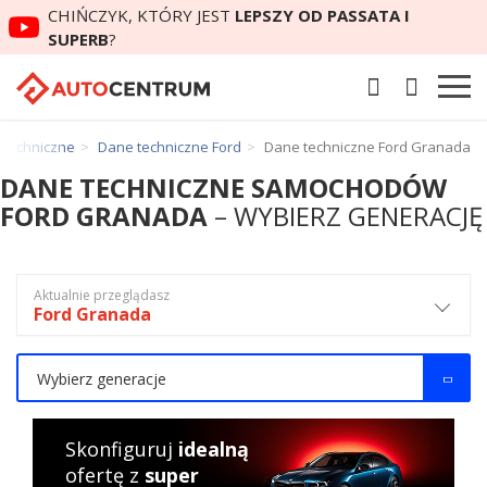
CHIŃCZYK, KTÓRY JEST
LEPSZY OD PASSATA I
SUPERB
?
 techniczne
Dane techniczne Ford
Dane techniczne Ford Granada
DANE TECHNICZNE SAMOCHODÓW
FORD GRANADA
– WYBIERZ GENERACJĘ
Aktualnie przeglądasz
Ford Granada
Wybierz generacje
Skonfiguruj
idealną
ofertę z
super