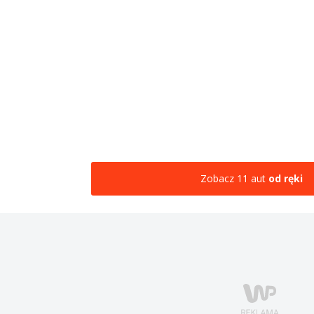
Zobacz 11 aut
od ręki