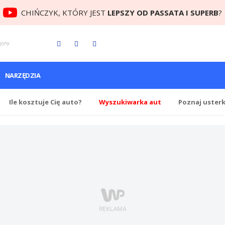
CHIŃCZYK, KTÓRY JEST
LEPSZY OD PASSATA I SUPERB
?
cyjny
NARZĘDZIA
Ile
kosztuje Cię
auto?
Wyszukiwarka aut
Poznaj uster