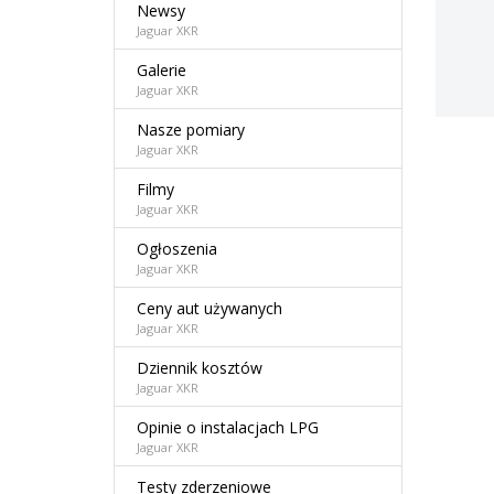
Newsy
Jaguar XKR
Galerie
Jaguar XKR
Nasze pomiary
Jaguar XKR
Filmy
Jaguar XKR
Ogłoszenia
Jaguar XKR
Ceny aut używanych
Jaguar XKR
Dziennik kosztów
Jaguar XKR
Opinie o instalacjach LPG
Jaguar XKR
Testy zderzeniowe