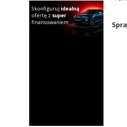
Skonfiguruj
idealną
ofertę z
super
finansowaniem
Spra