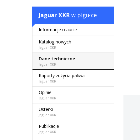
Jaguar XKR
w pigułce
Informacje o aucie
Katalog nowych
Jaguar XKR
Dane techniczne
Jaguar XKR
Raporty zużycia paliwa
Jaguar XKR
Opinie
Jaguar XKR
Usterki
Jaguar XKR
Publikacje
Jaguar XKR