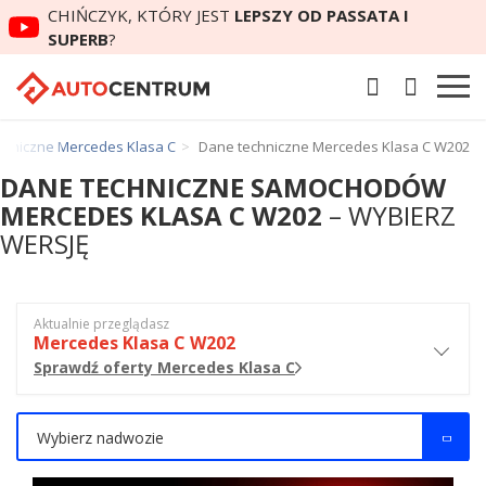
CHIŃCZYK, KTÓRY JEST
LEPSZY OD PASSATA I
SUPERB
?
chniczne Mercedes Klasa C
Dane techniczne Mercedes Klasa C W202
DANE TECHNICZNE SAMOCHODÓW
MERCEDES KLASA C W202
– WYBIERZ
WERSJĘ
Aktualnie przeglądasz
Mercedes Klasa C W202
Sprawdź oferty Mercedes Klasa C
Wybierz nadwozie