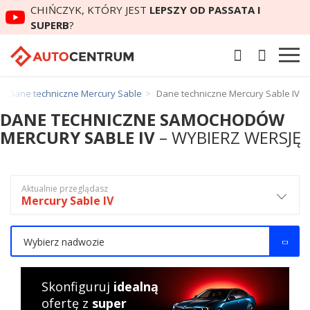
CHIŃCZYK, KTÓRY JEST
LEPSZY OD PASSATA I
SUPERB
?
Dane techniczne Mercury Sable
Dane techniczne Mercury Sable IV
DANE TECHNICZNE SAMOCHODÓW
MERCURY SABLE IV
– WYBIERZ WERSJĘ
Aktualnie przeglądasz
Mercury Sable IV
Wybierz nadwozie
Skonfiguruj
idealną
ofertę z
super