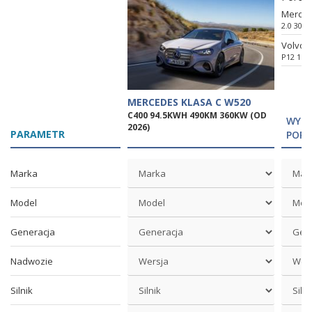
Merced
2.0 300
Volvo E
P12 117
MERCEDES KLASA C W520
C400 94.5KWH 490KM 360KW (OD
WYBI
2026)
PARAMETR
POR
Marka
Model
Generacja
Nadwozie
Silnik