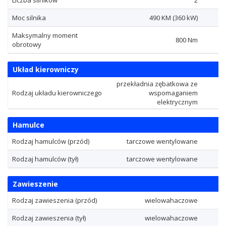
Liczba silników
2
Moc silnika
490
KM
(360
kW
)
Maksymalny moment
800
Nm
obrotowy
Układ kierowniczy
przekładnia zębatkowa ze
Rodzaj układu kierowniczego
wspomaganiem
elektrycznym
Hamulce
Rodzaj hamulców (przód)
tarczowe wentylowane
Rodzaj hamulców (tył)
tarczowe wentylowane
Zawieszenie
Rodzaj zawieszenia (przód)
wielowahaczowe
Rodzaj zawieszenia (tył)
wielowahaczowe