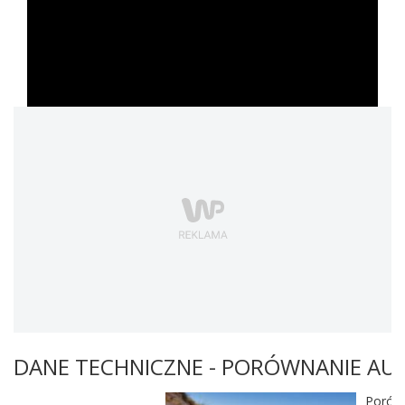
DANE TECHNICZNE - PORÓWNANIE AU
Porówn