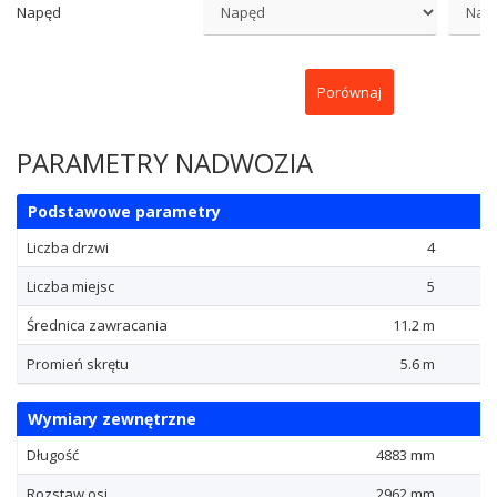
Napęd
Porównaj
PARAMETRY NADWOZIA
Podstawowe parametry
Liczba drzwi
4
Liczba miejsc
5
Średnica zawracania
11.2 m
Promień skrętu
5.6 m
Wymiary zewnętrzne
Długość
4883 mm
Rozstaw osi
2962 mm