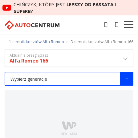
CHIŃCZYK, KTÓRY JEST
LEPSZY OD PASSATA I
SUPERB
?
ów
Dziennik kosztów Alfa Romeo
Dziennik kosztów Alfa Romeo 166
Aktualnie przeglądasz
Alfa Romeo 166
Wybierz generacje