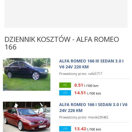
DZIENNIK KOSZTÓW - ALFA ROMEO
166
ALFA ROMEO 166 III SEDAN 3.0 I
V6 24V 220 KM
Prowadzony przez:
rafal0717
0.51
PB
l /100 km
14.51
LPG
l /100 km
ALFA ROMEO 166 I SEDAN 3.0 I V6
24V 226 KM
Prowadzony przez:
marek230482
13.42
LPG
l /100 km