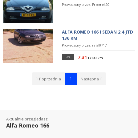
Prowadzony przez:
Przemek90
ALFA ROMEO 166 I SEDAN 2.4 JTD
136 KM
Prowadzony przez:
rafal0717
7.31
ON
l /100 km
1
Poprzednia
Następna
Aktualnie przeglądasz
Alfa Romeo 166