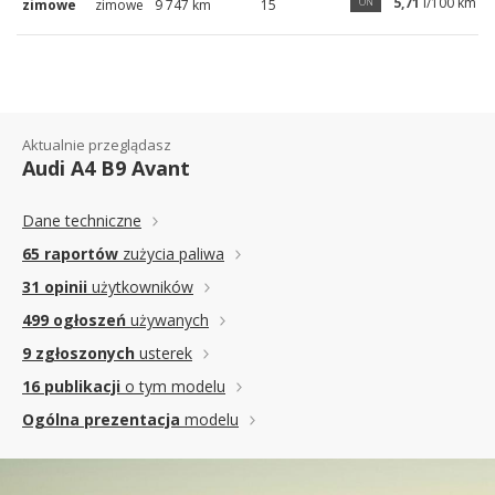
5,71
l/100 km
ON
zimowe
zimowe
9 747 km
15
Aktualnie przeglądasz
Audi A4 B9 Avant
Dane techniczne
65 raportów
zużycia paliwa
31 opinii
użytkowników
499 ogłoszeń
używanych
9 zgłoszonych
usterek
16 publikacji
o tym modelu
Ogólna prezentacja
modelu