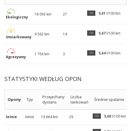
5,61
l/100 km
ON
18 093 km
27
Ekologiczny
5,67
l/100 km
ON
9 562 km
14
Umiarkowany
5,64
l/100 km
ON
1 756 km
3
Agresywny
STATYSTYKI WEDŁUG OPON
Przejechany
Liczba
Opony
Typ
Średnie spalanie
dystans
tankowań
5,60
l/100 km
ON
letnie
letnie
19 664 km
29