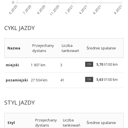
CYKL JAZDY
Przejechany
Liczba
Nazwa
Średnie spalanie
dystans
tankowań
5,70
l/100 km
ON
miejski
1 907 km
3
5,63
l/100 km
ON
pozamiejski
27 504 km
41
STYL JAZDY
Przejechany
Liczba
Styl
Średnie spalanie
dystans
tankowań