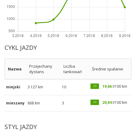
CYKL JAZDY
Przejechany
Liczba
Nazwa
Średnie spalanie
dystans
tankowań
19,66
l/100 km
PB
miejski
3 127 km
10
20,84
l/100 km
PB
mieszany
868 km
3
STYL JAZDY