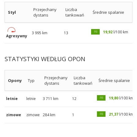
Przejechany
Liczba
Styl
Średnie spalanie
dystans
tankowań
19,92
l/100 km
PB
3 995 km
13
Agresywny
STATYSTYKI WEDŁUG OPON
Przejechany
Liczba
Opony
Typ
Średnie spalanie
dystans
tankowań
19,80
l/100 km
PB
letnie
letnie
3 711 km
12
21,37
l/100 km
PB
zimowe
zimowe
284 km
1