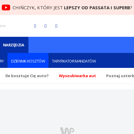
CHIŃCZYK, KTÓRY JEST
LEPSZY OD PASSATA I SUPERB
?
cyjny
NARZĘDZIA
RY
DZIENNIK KOSZTÓW
TARYFIKATOR MANDATÓW
Ile
kosztuje Cię
auto?
Wyszukiwarka aut
Poznaj uster