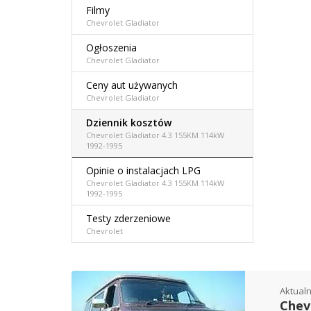
Filmy
Chevrolet Gladiator
Ogłoszenia
Chevrolet Gladiator
Ceny aut używanych
Chevrolet Gladiator
Dziennik kosztów
Chevrolet Gladiator 4.3 155KM 114kW
1992-1995
Opinie o instalacjach LPG
Chevrolet Gladiator 4.3 155KM 114kW
1992-1995
Testy zderzeniowe
Chevrolet
Aktualn
Chev