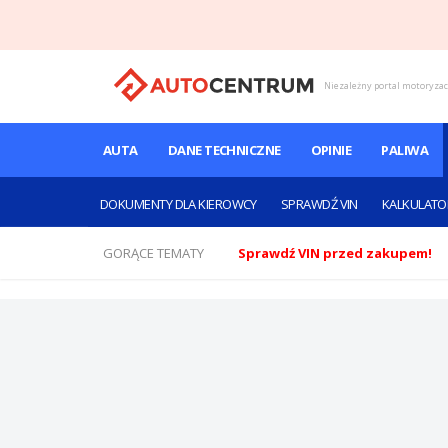
Niezależny portal motoryza
AUTA
DANE TECHNICZNE
OPINIE
PALIWA
DOKUMENTY DLA KIEROWCY
SPRAWDŹ VIN
KALKULATO
GORĄCE TEMATY
Sprawdź VIN przed zakupem!