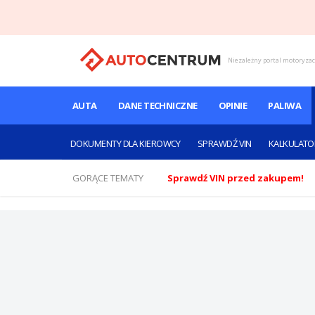
Niezależny portal motoryza
AUTA
DANE TECHNICZNE
OPINIE
PALIWA
DOKUMENTY DLA KIEROWCY
SPRAWDŹ VIN
KALKULATO
GORĄCE TEMATY
Sprawdź VIN przed zakupem!