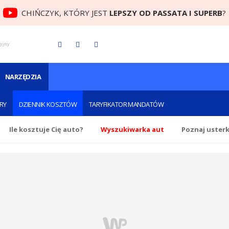
CHIŃCZYK, KTÓRY JEST
LEPSZY OD PASSATA I SUPERB
?
cyjny
NARZĘDZIA
RY
DZIENNIK KOSZTÓW
TARYFIKATOR MANDATÓW
Ile
kosztuje Cię
auto?
Wyszukiwarka aut
Poznaj uster