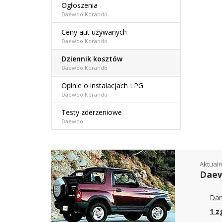
Ogłoszenia
Daewoo Korando
Ceny aut używanych
Daewoo Korando
Dziennik kosztów
Daewoo Korando
Opinie o instalacjach LPG
Daewoo Korando
Testy zderzeniowe
Daewoo
Aktualn
Daew
Dan
1 z