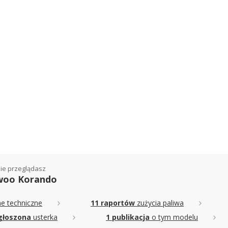
ie przeglądasz
oo Korando
e techniczne
11 raportów
zużycia paliwa
głoszona
usterka
1 publikacja
o tym modelu