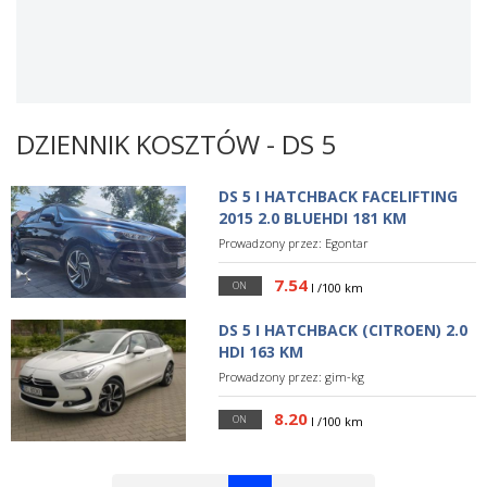
DZIENNIK KOSZTÓW - DS 5
DS 5 I HATCHBACK FACELIFTING
2015 2.0 BLUEHDI 181 KM
Prowadzony przez:
Egontar
7.54
ON
l /100 km
DS 5 I HATCHBACK (CITROEN) 2.0
HDI 163 KM
Prowadzony przez:
gim-kg
8.20
ON
l /100 km