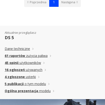
1
Poprzednia
Następna
Aktualnie przeglądasz
DS 5
Dane techniczne
61 raportów
zużycia paliwa
45 opinii
użytkowników
16 ogłoszeń
używanych
4 zgłoszone
usterki
5 publikacji
o tym modelu
Ogólna prezentacja
modelu