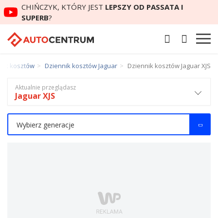
CHIŃCZYK, KTÓRY JEST
LEPSZY OD PASSATA I
SUPERB
?
nik kosztów
Dziennik kosztów Jaguar
Dziennik kosztów Jaguar XJS
Aktualnie przeglądasz
Jaguar XJS
Wybierz generacje