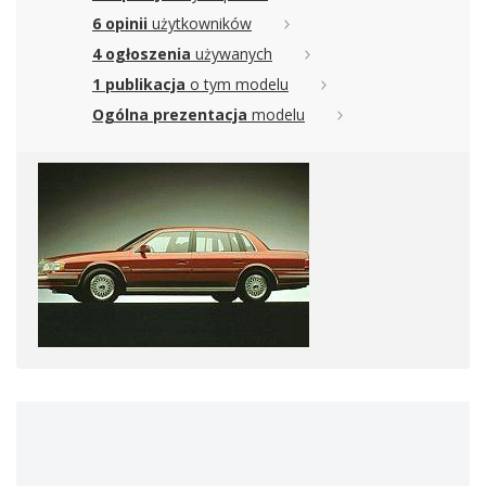
6 opinii
użytkowników
4 ogłoszenia
używanych
1 publikacja
o tym modelu
Ogólna prezentacja
modelu